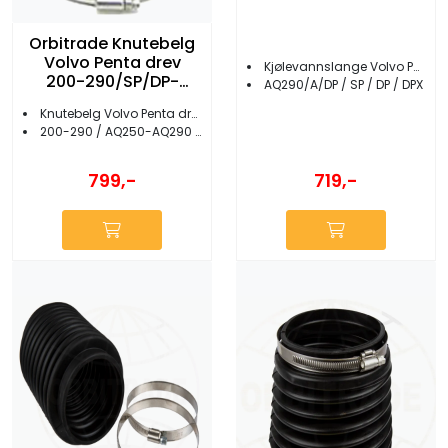
Orbitrade Knutebelg
Volvo Penta drev
Kjølevannslange Volvo Penta drev
200-290/SP/DP-
AQ290/A/DP / SP / DP / DPX
19294
Knutebelg Volvo Penta drev
200-290 / AQ250-AQ290 / SP / DP
799,-
719,-