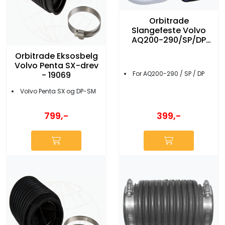
Orbitrade
Slangefeste Volvo
AQ200-290/SP/DP
drev - 19766
Orbitrade Eksosbelg
Volvo Penta SX-drev
- 19069
For AQ200-290 / SP / DP
Volvo Penta SX og DP-SM
399,-
799,-