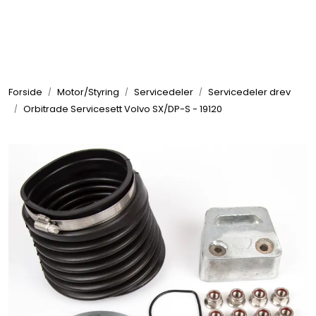
Skip to main content
Elektronikk
Forside
Motor/Styring
Servicedeler
Servicedeler drev
Elektrisk
Orbitrade Servicesett Volvo SX/DP-S - 19120
Bygg/Innredning
Komfort
VVS
Motor/Styring