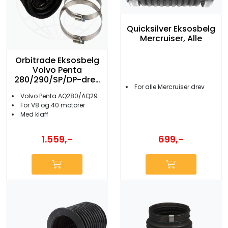
Quicksilver Eksosbelg
Mercruiser, Alle
Orbitrade Eksosbelg
Volvo Penta
280/290/SP/DP-drev
For alle Mercruiser drev
Med Klaff
Volvo Penta AQ280/AQ290/SP/DP
For V8 og 40 motorer
Med klaff
1.559,-
699,-