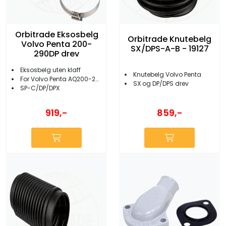
Orbitrade Eksosbelg
Orbitrade Knutebelg
Volvo Penta 200-
SX/DPS-A-B - 19127
290DP drev
Eksosbelg uten klaff
Knutebelg Volvo Penta
For Volvo Penta AQ200-290
SX og DP/DPS drev
SP-C/DP/DPX
919,-
859,-