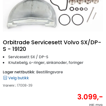
Fortøyning
Fritid/Sikkerhet
Båtpleie/Opplag
Orbitrade Servicesett Volvo SX/DP-
Seil
S - 19120
Servicesett SX / DP-S
Outlet
Knutebelg, o-ringer, sinkanoder, foringer
Lager nettbutikk:
Bestillingsvare
Kampanje
Velg butikk
Varenr.:
17008-39
3.099,-
inkl. mva.