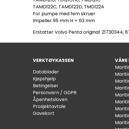
TAMD122C, TAMD122D, TMD122A
For pumpe med fem skruer
Impeller 95 mm H = 63 mm
Erstatter Volvo Penta original: 21730344,
VERKTØYKASSEN
VÅRE
Marit
Datablader
Marit
Kjøpshjelp
Mariti
Betingelser
Marit
Personvern / GDPR
Mariti
Åpenhetsloven
Marit
Prosjektavtale
Marit
Gavekort
Marit
Marit