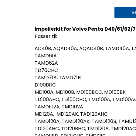
B
Impellerkit for Volvo Penta D40/61/62/7
Passer til:
AD40B, AQAD40A, AQAD40B, TAMD40A, 
TAMD61A
TAMD62A
TD70CHC
TAMD71A, TAMD71B
D100BHC
MD100A, MD100B, MD100BCC, MD100BK
TD100AHC, TD100CHC, TMD100A, TMD100A
TAMD102A, TMD102A
MD120A, MD120AK, TAD120AHC
TAMD120A, TAMD120AK, TAMD120B, TAMD
TD120AHC, TD120BHC, TMD120A, TMD120AC
TAMD121D, TD121CHC, TMD121C