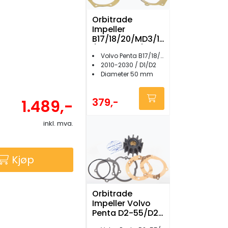
Orbitrade
Impeller
B17/18/20/MD3/17
/2010-2030/
Volvo Penta B17/18/20 / MD3/17
D1/D2 - 15808
2010-2030 / D1/D2
Diameter 50 mm
379,-
1.489,-
inkl. mva.
Kjøp
Orbitrade
Impeller Volvo
Penta D2-55/D2-
75