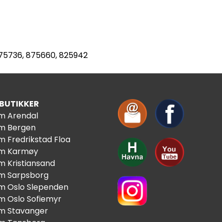
 875736, 875660, 825942
 BUTIKKER
im Arendal
im Bergen
m Fredrikstad Floa
im Karmøy
m Kristiansand
im Sarpsborg
im Oslo Slependen
im Oslo Sofiemyr
im Stavanger