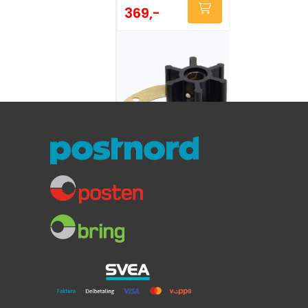
369,-
Orbitrade
Impeller Volvo
Penta MB10
/MD1/2/6/2010/2
Volvo Penta MB10/MD1/2-6
020-15807
2010 / 2020
Diameter 39 mm
349,-