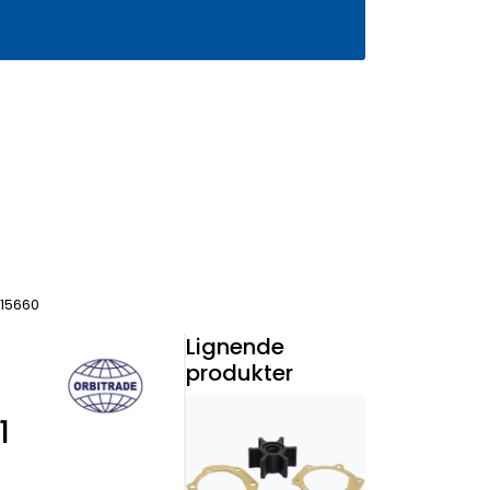
0
Infosenter
Favoritter
Logg inn
-15660
Lignende
produkter
1