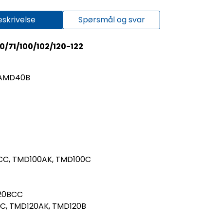
eskrivelse
Spørsmål og svar
0/71/100/102/120-122
TAMD40B
CC, TMD100AK, TMD100C
120BCC
C, TMD120AK, TMD120B