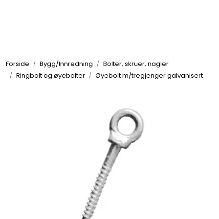
Skip to main content
Elektronikk
Forside
Bygg/Innredning
Bolter, skruer, nagler
Elektrisk
Ringbolt og øyebolter
Øyebolt m/tregjenger galvanisert
Bygg/Innredning
Komfort
VVS
Motor/Styring