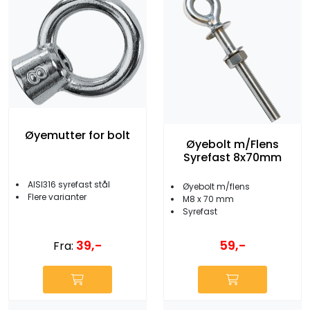
Øyemutter for bolt
Øyebolt m/Flens
Syrefast 8x70mm
AISI316 syrefast stål
Øyebolt m/flens
Flere varianter
M8 x 70 mm
Syrefast
39,-
59,-
Fra: