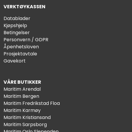
VERKTØYKASSEN
Datablader
Kjøpshjelp
Betingelser
Personvern / GDPR
Åpenhetsloven
Prosjektavtale
Gavekort
VÅRE BUTIKKER
Maritim Arendal
Maritim Bergen
Maritim Fredrikstad Floa
Maritim Karmøy
Maritim Kristiansand
Maritim Sarpsborg
Maritim Oslo Slependen