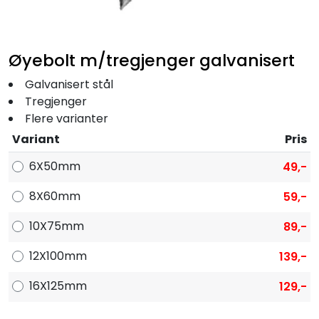
Fortøyning
Fritid/Sikkerhet
Øyebolt m/tregjenger galvanisert
Galvanisert stål
Båtpleie/Opplag
Tregjenger
Flere varianter
Seil
Variant
Pris
6X50mm
49,-
Outlet
8X60mm
59,-
Kampanje
10X75mm
89,-
12X100mm
139,-
16X125mm
129,-