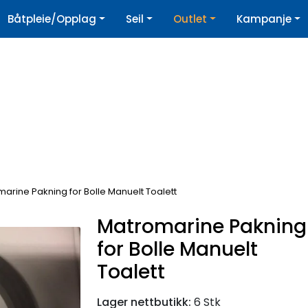
|
Båtpleie/Opplag
Seil
Outlet
Kampanje
øpshjelp
Nyhetsbrev
arine Pakning for Bolle Manuelt Toalett
Matromarine Pakning
for Bolle Manuelt
Toalett
Lager nettbutikk:
6 Stk