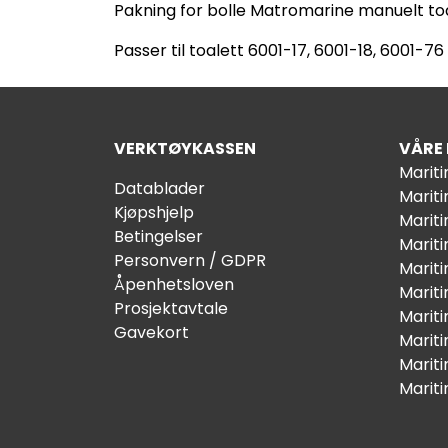
Pakning for bolle Matromarine manuelt toa
Passer til toalett 6001-17, 6001-18, 6001-76
VERKTØYKASSEN
VÅRE
Marit
Datablader
Marit
Kjøpshjelp
Mariti
Betingelser
Marit
Personvern / GDPR
Mariti
Åpenhetsloven
Marit
Prosjektavtale
Marit
Gavekort
Marit
Marit
Marit