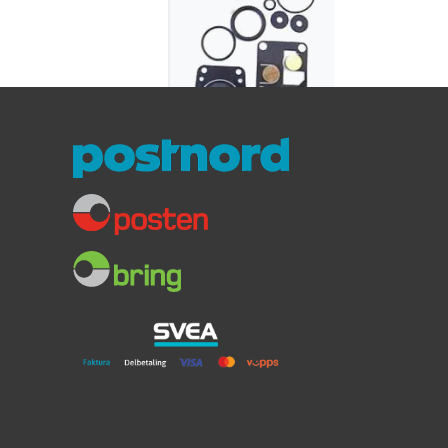
Jabsco / ITT
Servicesett
Toalett 2007 og
nyere-Twist Lock
For manuelle toaletter
Sort håndtak
2007 mod. og nyere
839,-