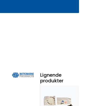
0
Infosenter
Favoritter
Logg inn
Lignende
produkter