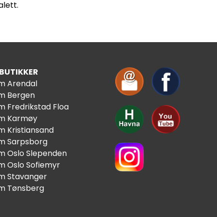
lett.
 BUTIKKER
im Arendal
im Bergen
m Fredrikstad Floa
im Karmøy
m Kristiansand
im Sarpsborg
im Oslo Slependen
im Oslo Sofiemyr
im Stavanger
im Tønsberg