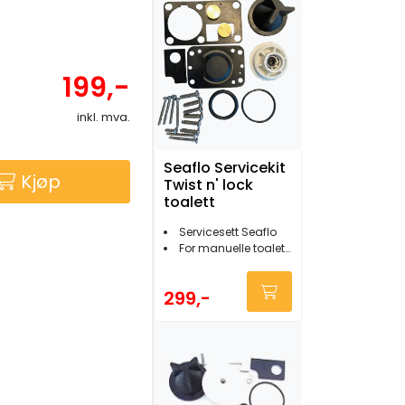
199,-
inkl. mva.
Seaflo Servicekit
Kjøp
Twist n' lock
toalett
Servicesett Seaflo
For manuelle toaletter Twist n' lock
299,-