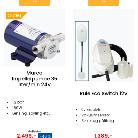
Outlet
Marco
Impellerpumpe 35
liter/min 24V
Rule Eco Switch 12V
1,2 bar
180W
Kvikksølvfri
Lensing, spyling etc.
Vakuumsensor
Sikker og pålitelig
4.199,-
2.499,-
1.389,-
-40 %