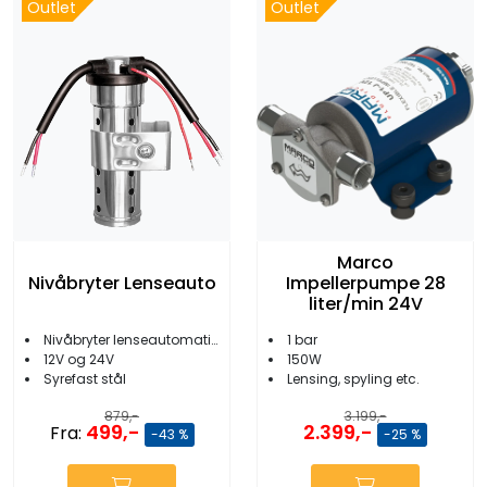
Outlet
Outlet
Marco
Nivåbryter Lenseauto
Impellerpumpe 28
liter/min 24V
Nivåbryter lenseautomatikk
1 bar
12V og 24V
150W
Syrefast stål
Lensing, spyling etc.
879,-
3.199,-
499,-
2.399,-
Fra:
-43 %
-25 %