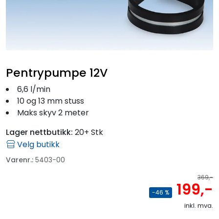
Fortøyning
Fritid/Sikkerhet
Båtpleie/Opplag
Pentrypumpe 12V
6,6 l/min
Seil
10 og 13 mm stuss
Maks skyv 2 meter
Outlet
Lager nettbutikk:
20+ Stk
Velg butikk
Kampanje
Varenr.:
5403-00
369,-
199,-
-46 %
inkl. mva.