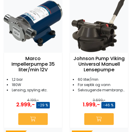
Marco
Johnson Pump Viking
Impellerpumpe 35
Universal Manuell
liter/min 12V
Lensepumpe
1,2 bar
60 liter/min
180W
For septik og vann
Lensing, spyling etc.
Selvsugende membranpumpe
4.199,-
3.699,-
2.999,-
1.999,-
-29 %
-46 %