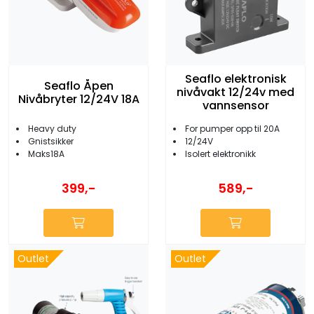
Seaflo elektronisk
Seaflo Åpen
nivåvakt 12/24v med
Nivåbryter 12/24V 18A
vannsensor
Heavy duty
For pumper opp til 20A
Gnistsikker
12/24V
Maks18A
Isolert elektronikk
399,-
589,-
Outlet
Outlet