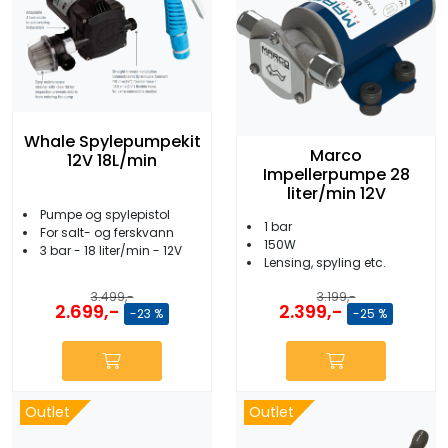
Whale Spylepumpekit
Marco
12V 18L/min
Impellerpumpe 28
liter/min 12V
Pumpe og spylepistol
1 bar
For salt- og ferskvann
150W
3 bar - 18 liter/min - 12V
Lensing, spyling etc.
3.499,-
3.199,-
2.699,-
2.399,-
-23 %
-25 %
Outlet
Outlet