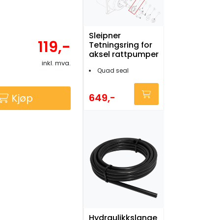
Sleipner
119,-
Tetningsring for
aksel rattpumper
inkl. mva.
Quad seal
649,-
Kjøp
Hydraulikkslange