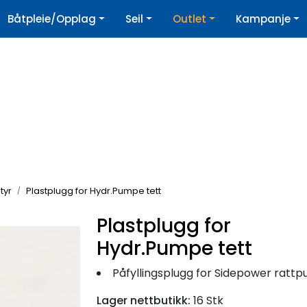
|
Båtpleie/Opplag
Seil
Outlet
Kampanje
øpshjelp
Nyhetsbrev
tyr
Plastplugg for Hydr.Pumpe tett
Plastplugg for
Hydr.Pumpe tett
Påfyllingsplugg for Sidepower rattpump
Lager nettbutikk:
16 Stk