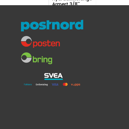
Armert 3/8''
Stålarmert Ø: 9,5mm innv.
For Sleipner hydraulisk styring
189,-
Sleipner
Ansatsnippel
1/4"x10 72200
For styrepumpe
Gjenge 1/4''BSP x 10mm