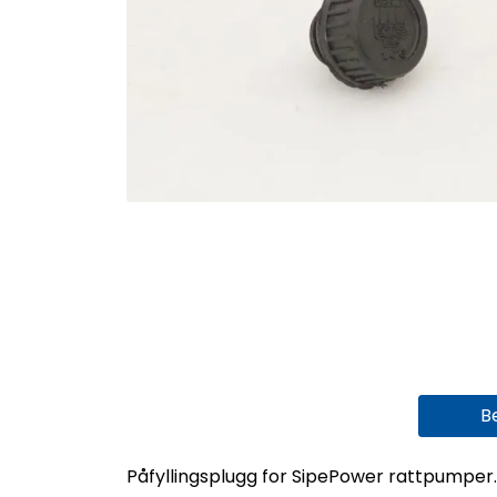
B
Påfyllingsplugg for SipePower rattpumper.