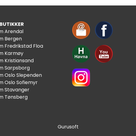
 BUTIKKER
im Arendal
im Bergen
m Fredrikstad Floa
im Karmøy
m Kristiansand
im Sarpsborg
im Oslo Slependen
im Oslo Sofiemyr
im Stavanger
im Tønsberg
Gurusoft