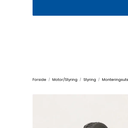
Skip to main content
|
|
Våre butikker
Kontakt oss
Kj
Forside
Motor/Styring
Styring
Monteringsuts