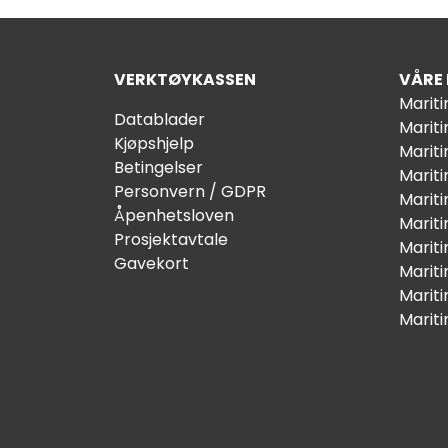
VERKTØYKASSEN
VÅRE
Marit
Datablader
Marit
Kjøpshjelp
Mariti
Betingelser
Marit
Personvern / GDPR
Mariti
Åpenhetsloven
Marit
Prosjektavtale
Marit
Gavekort
Marit
Marit
Marit