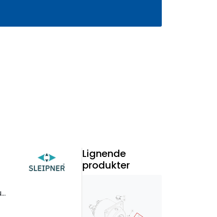
0
Infosenter
Favoritter
Logg inn
Lignende
produkter
e