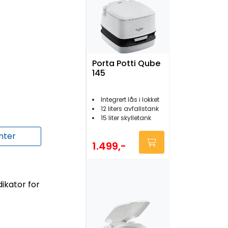
Porta Potti Qube
145
Integrert lås i lokket
12 liters avfallstank
15 liter skylletank
nter
1.499,-
ikator for