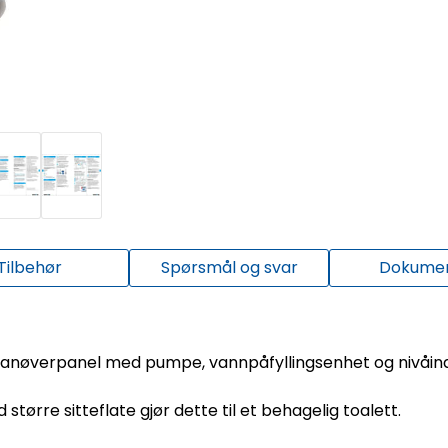
Tilbehør
Spørsmål og svar
Dokume
rt manøverpanel med pumpe, vannpåfyllingsenhet og nivåind
ørre sitteflate gjør dette til et behagelig toalett.