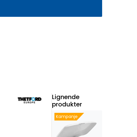
0
Infosenter
Favoritter
Logg inn
Lignende
produkter
Kampanje