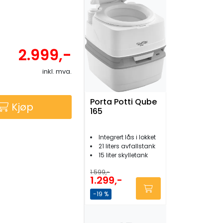
2.999,-
inkl. mva.
Porta Potti Qube
Kjøp
165
Integrert lås i lokket
21 liters avfallstank
15 liter skylletank
1.599,-
1.299,-
-19 %