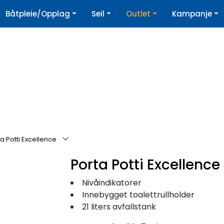
|
Båtpleie/Opplag
Seil
Outlet
Kampanje
øpshjelp
Nyhetsbrev
a Potti Excellence
Porta Potti Excellence
Nivåindikatorer
Innebygget toalettrullholder
21 liters avfallstank