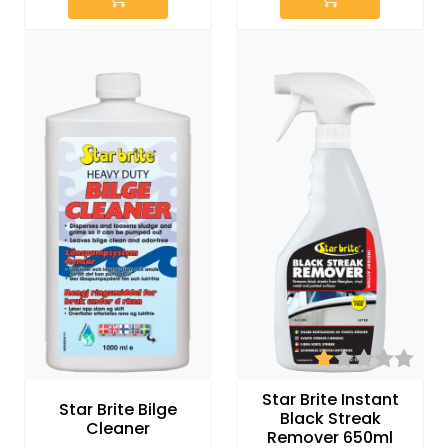
Karakter:
1.0 
Star Brite Instant
Star Brite Bilge
Black Streak
Cleaner
Remover 650ml