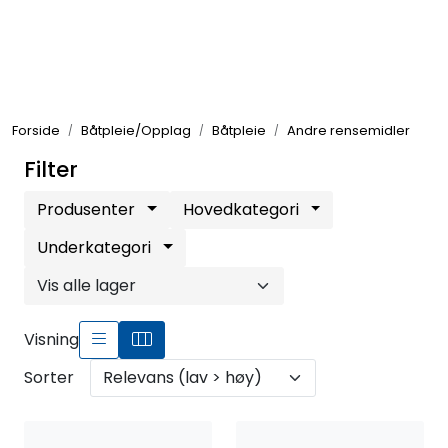
Skip to main content
Elektronikk
Forside
Båtpleie/Opplag
Båtpleie
Andre rensemidler
Elektrisk
Filter
Bygg/Innredning
Produsenter
Hovedkategori
Underkategori
Komfort
VVS
Visning
Sorter
Motor/Styring