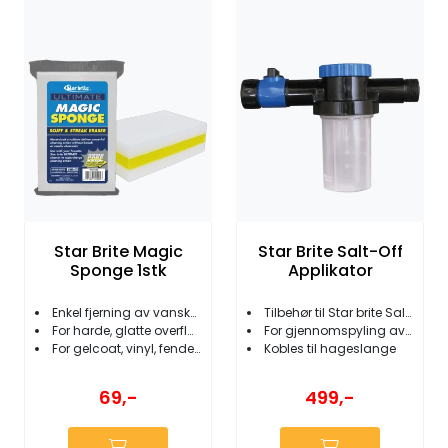
Star Brite Magic
Star Brite Salt-Off
Sponge 1stk
Applikator
Enkel fjerning av vanskelige flekker
Tilbehør til Star brite Salt Off
For harde, glatte overflater
For gjennomspyling av motor
For gelcoat, vinyl, fendere etc.
Kobles til hageslange
69,-
499,-