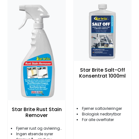
Fortøyning
Fritid/Sikkerhet
Båtpleie/Opplag
Seil
Star Brite Salt-Off
Konsentrat 1000ml
Outlet
Kampanje
Star Brite Rust Stain
Fjerner saltavleiringer
Biologisk nedbrytbar
Remover
For alle overflater
Fjerner rust og avleiringer
Ingen etsende syrer