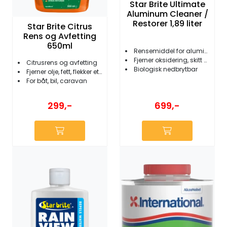
Star Brite Ultimate
Aluminum Cleaner /
Restorer 1,89 liter
Star Brite Citrus
Rens og Avfetting
650ml
Rensemiddel for aluminium
Fjerner oksidering, skitt og kalkavleiringer
Citrusrens og avfetting
Biologisk nedbrytbar
Fjerner olje, fett, flekker etc.
For båt, bil, caravan
299,-
699,-