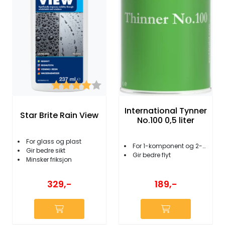
Karakter:
4.0 av 5 mulige
International Tynner
Star Brite Rain View
No.100 0,5 liter
For glass og plast
For 1-komponent og 2-komponent
Gir bedre sikt
Gir bedre flyt
Minsker friksjon
329,-
189,-