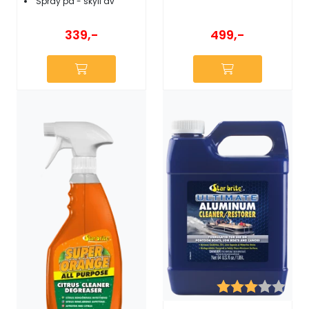
Spray på - skyll av
339,-
499,-
Karakter:
3.0 