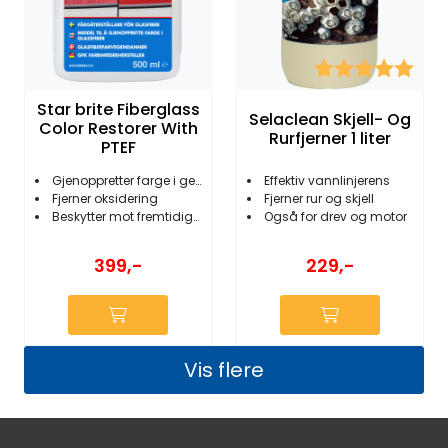
Karakter:
5.0 
Star brite Fiberglass
Selaclean Skjell- Og
Color Restorer With
Rurfjerner 1 liter
PTEF
Gjenoppretter farge i gelcoat
Effektiv vannlinjerens
Fjerner oksidering
Fjerner rur og skjell
Beskytter mot fremtidig falming
Også for drev og motor
399,-
229,-
Vis flere