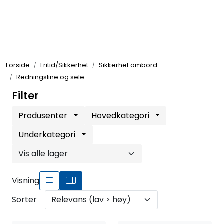
Skip to main content
Elektronikk
Forside
Fritid/Sikkerhet
Sikkerhet ombord
Elektrisk
Redningsline og sele
Filter
Bygg/Innredning
Produsenter
Hovedkategori
Komfort
Underkategori
VVS
Visning
Motor/Styring
Sorter