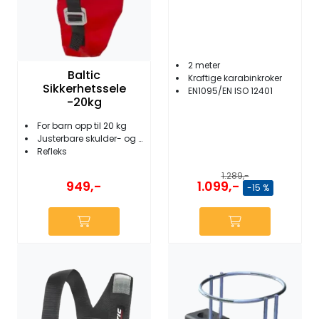
2 meter
Baltic
Kraftige karabinkroker
Sikkerhetssele
EN1095/EN ISO 12401
-20kg
For barn opp til 20 kg
Justerbare skulder- og midjebånd
Refleks
1.289,-
1.099,-
949,-
-15 %