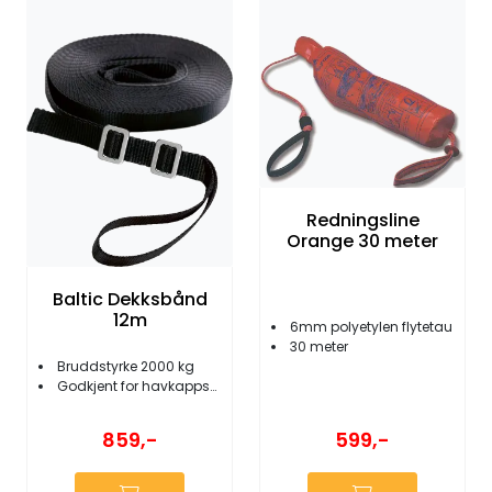
Fortøyning
Fritid/Sikkerhet
Båtpleie/Opplag
Seil
Redningsline
Orange 30 meter
Outlet
Baltic Dekksbånd
12m
6mm polyetylen flytetau
Kampanje
30 meter
Bruddstyrke 2000 kg
Godkjent for havkappseiling
599,-
859,-