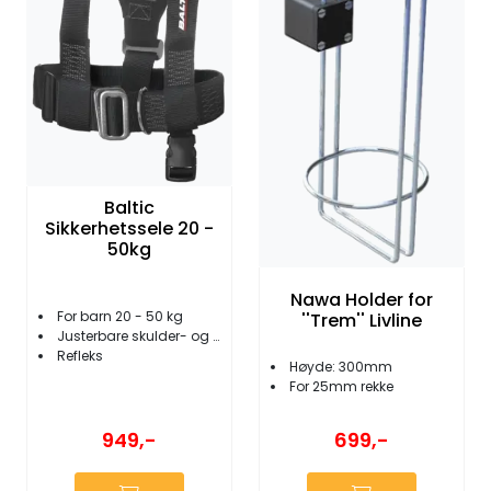
Baltic
Sikkerhetssele 20 -
50kg
Nawa Holder for
For barn 20 - 50 kg
''Trem'' Livline
Justerbare skulder- og midjebånd
Refleks
Høyde: 300mm
For 25mm rekke
949,-
699,-