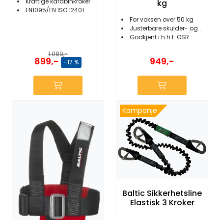
Kraftige karabinkroker
kg
EN1095/EN ISO 12401
For voksen over 50 kg
Justerbare skulder- og midjebånd
Godkjent i.h.h.t. OSR
1.089,-
899,-
949,-
-17 %
Kampanje
Baltic Sikkerhetsline
Elastisk 3 Kroker