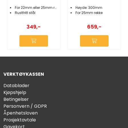
For 22mm eller 25mm rekke
Høyde: 300mm
Rustfritt stål
For 25mm rekke
349,-
659,-
VERKTØYKASSEN
Datablader
Kjøpshjelp
Betingelser
Personvern / GDPR
Åpenhetsloven
Prosjektavtale
Gavekort