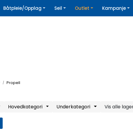
|
Båtpleie/Opplag
Seil
Outlet
Kampanje
øpshjelp
Nyhetsbrev
r
Propell
Hovedkategori
Underkategori