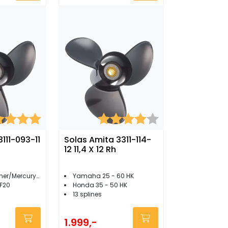
kter:
5.0 av 5 mulige
Karakter:
4.0 av 5 mulige
111-093-11
Solas Amita 3311-114-
12 11,4 X 12 Rh
rcury 8 - 20 hk
Yamaha 25 - 60 HK
F20
Honda 35 - 50 HK
13 splines
1.999,-