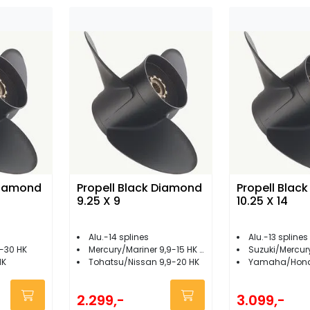
Diamond
Propell Black Diamond
Propell Blac
9.25 X 9
10.25 X 14
Alu.-14 splines
Alu.-13 spline
5-30 HK
Mercury/Mariner 9,9-15 HK 4-takt
Suzuki/Mercury/Mariner
HK
Tohatsu/Nissan 9,9-20 HK
Yamaha/Honda/T
2.299,-
3.099,-