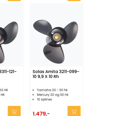
311-121-
Solas Amita 3211-099-
10 9,9 X 10 Rh
60 HK
Yamaha 20 - 30 hk
 HK
Mercury 20 og 30 hk
10 splines
1.479,-