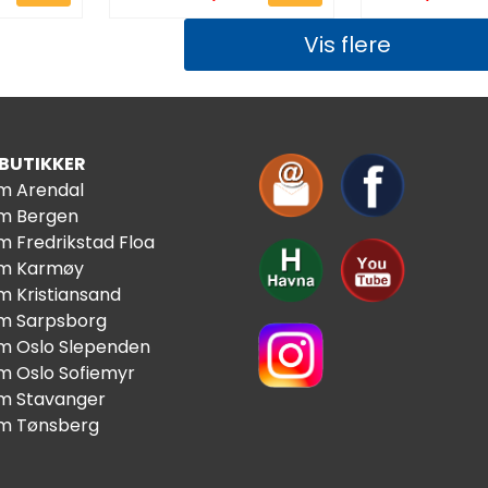
Vis flere
 BUTIKKER
im Arendal
im Bergen
m Fredrikstad Floa
im Karmøy
m Kristiansand
im Sarpsborg
im Oslo Slependen
im Oslo Sofiemyr
im Stavanger
im Tønsberg