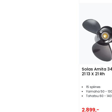
Solas Amita 34
21 13 X 21 Rh
15 splines
Yamaha 50 - 130
Tohatsu 60 - 140
2.899,-