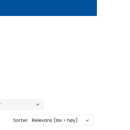
0
Infosenter
Favoritter
Logg inn
Sorter