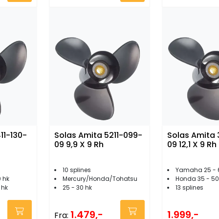
11-130-
Solas Amita 5211-099-
Solas Amita 3
09 9,9 X 9 Rh
09 12,1 X 9 Rh
10 splines
Yamaha 25 - 
 hk
Mercury/Honda/Tohatsu
Honda 35 - 50
 hk
25 - 30 hk
13 splines
1.479,-
1.999,-
Fra: