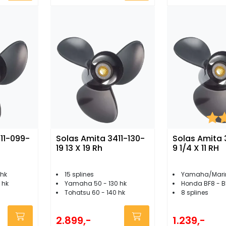
Kara
11-099-
Solas Amita 3411-130-
Solas Amita 3
19 13 X 19 Rh
9 1/4 X 11 RH
 hk
15 splines
Yamaha/Mariner/Me
 hk
Yamaha 50 - 130 hk
Honda BF8 - B
Tohatsu 60 - 140 hk
8 splines
2.899,-
1.239,-