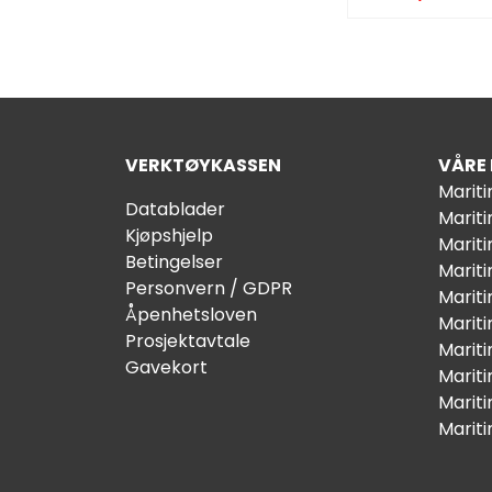
VERKTØYKASSEN
VÅRE
Marit
Datablader
Marit
Kjøpshjelp
Mariti
Betingelser
Marit
Personvern / GDPR
Mariti
Åpenhetsloven
Marit
Prosjektavtale
Marit
Gavekort
Marit
Marit
Marit