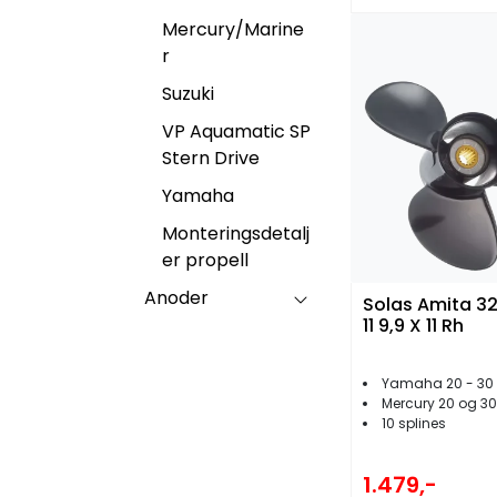
Mercury/Marine
r
Suzuki
VP Aquamatic SP
Stern Drive
Yamaha
Monteringsdetalj
er propell
Anoder
Solas Amita 32
11 9,9 X 11 Rh
Yamaha 20 - 30
Mercury 20 og 30
10 splines
1.479,-