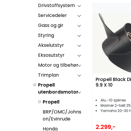
Drivstoffsystem
Servicedeler
Gass og gir
Styring
Akselutstyr
Eksosutstyr
Motor og tilbehør
Trimplan
Propell Black 
Propell
9.9 X 10
utenbordsmotor
Alu.-10 splines
Propell
Mariner 2-takt 2
Yamaha 20-30 
BRP/OMC/Johns
on/Evinrude
2.299,-
Honda