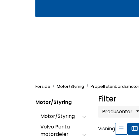
Skip to main content
|
|
Våre butikker
Kontakt oss
Kj
Forside
Motor/Styring
Propell utenbordsmoto
Filter
Motor/Styring
Produsenter
Motor/Styring
Volvo Penta
Visning
motordeler