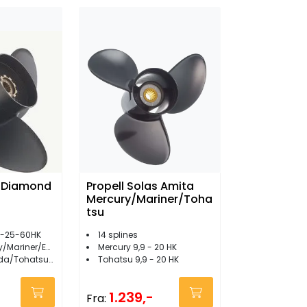
k Diamond
Propell Solas Amita
Mercury/Mariner/Toha
tsu
s -25-60HK
14 splines
/Evinrude/Johnson
Mercury 9,9 - 20 HK
ohatsu/Force
Tohatsu 9,9 - 20 HK
1.239,-
Fra: