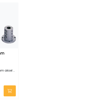
mm
aksel og gir