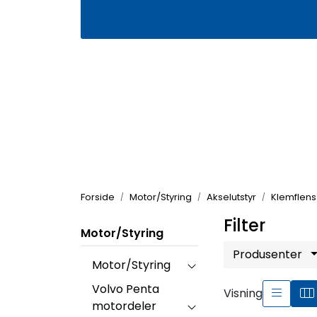
Skip to main content
|
|
Våre butikker
Kontakt oss
Kj
Forside
Motor/Styring
Akselutstyr
Klemflens
Filter
Motor/Styring
Produsenter
Motor/Styring
Volvo Penta
Visning
motordeler