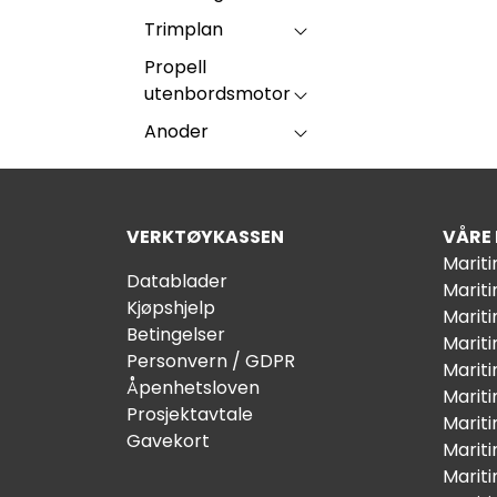
Trimplan
Propell
utenbordsmotor
Anoder
VERKTØYKASSEN
VÅRE
Marit
Datablader
Marit
Kjøpshjelp
Mariti
Betingelser
Marit
Personvern / GDPR
Mariti
Åpenhetsloven
Marit
Prosjektavtale
Marit
Gavekort
Marit
Marit