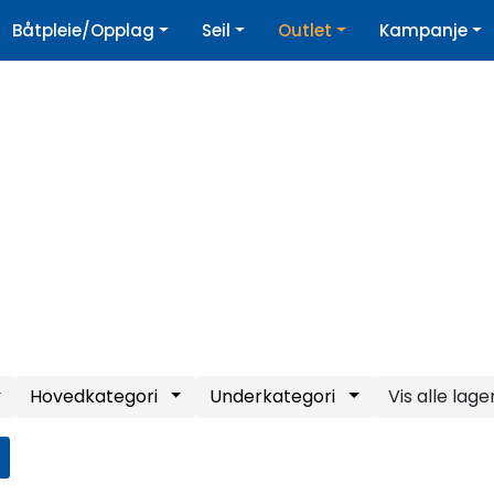
|
Båtpleie/Opplag
Seil
Outlet
Kampanje
øpshjelp
Nyhetsbrev
Hovedkategori
Underkategori