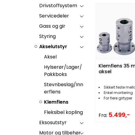
Drivstoffsystem
Servicedeler
Gass og gir
Styring
Akselutstyr
Aksel
Klemflens 35 
Hylserør/Lager/
aksel
Pakkboks
Stevnbeslag/Inn
Sikkert feste mellom 
erflens
Enkel montering
For flere girtyper
Klemflens
Fleksibel kopling
5.499,-
Fra:
Eksosutstyr
Motor og tilbehør