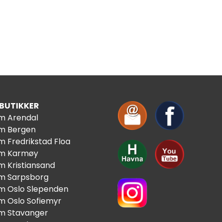
 BUTIKKER
im Arendal
im Bergen
m Fredrikstad Floa
im Karmøy
m Kristiansand
im Sarpsborg
im Oslo Slependen
im Oslo Sofiemyr
im Stavanger