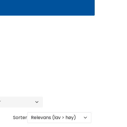
0
Infosenter
Favoritter
Logg inn
Sorter