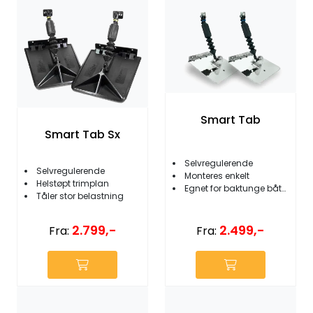
Fortøyning
Fritid/Sikkerhet
Båtpleie/Opplag
Smart Tab
Seil
Smart Tab Sx
Selvregulerende
Outlet
Selvregulerende
Monteres enkelt
Helstøpt trimplan
Egnet for baktunge båter
Tåler stor belastning
Kampanje
2.499,-
2.799,-
Fra:
Fra: