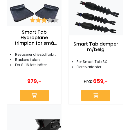
Karakter:
3.0 av 5 mulige
Smart Tab
Hydroplane
trimplan for små
Smart Tab demper
båter
m/belg
Resuserer drivstofforbruk
Raskere i plan
For Smart Tab SX
For 8-16 fots båter
Flere varianter
979,-
659,-
Fra: