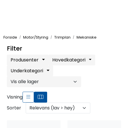
Skip to main content
Elektronikk
Forside
Motor/Styring
Trimplan
Mekaniske
Elektrisk
Filter
Bygg/Innredning
Produsenter
Hovedkategori
Underkategori
Komfort
VVS
Visning
Sorter
Motor/Styring