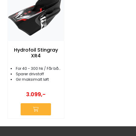
Hydrofoil Stingray
XR4
For 40 - 300 hk / Får båten raskere i plan
Sparer drivstoff
Gir maksimalt løft
3.099,-