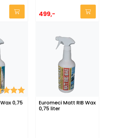
499,-
kter:
5.0 av 5 mulige
 Wax 0,75
Euromeci Matt RIB Wax
0,75 liter