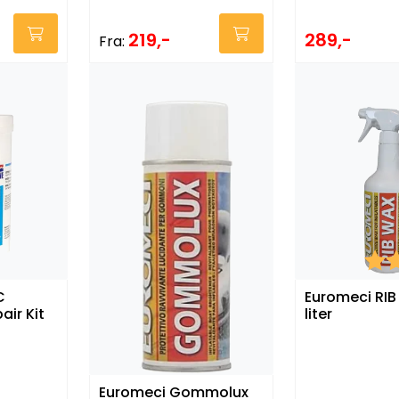
289,-
219,-
Fra:
Kara
C
Euromeci RIB
ir Kit
liter
Euromeci Gommolux