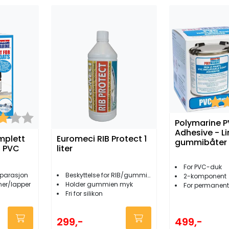
Kara
er:
3.0 av 5 mulige
Polymarine 
Adhesive - Li
mplett
Euromeci RIB Protect 1
gummibåter
t PVC
liter
For PVC-duk
eparasjon
Beskyttelse for RIB/gummibåt
2-komponent
ner/lapper
Holder gummien myk
For permanent
Fri for silikon
499,-
299,-