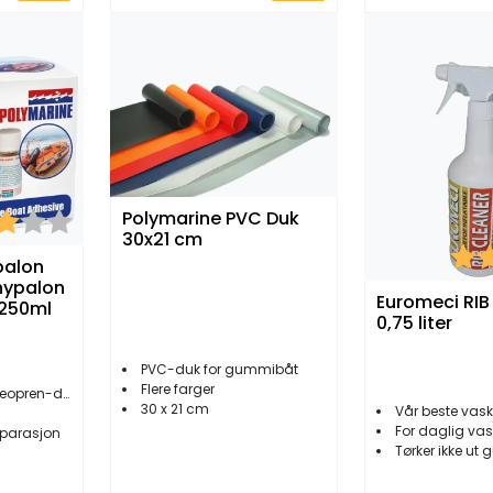
Polymarine PVC Duk
er:
3.0 av 5 mulige
30x21 cm
Kara
palon
hypalon
Euromeci RIB
250ml
0,75 liter
PVC-duk for gummibåt
Flere farger
eopren-duk
30 x 21 cm
Vår beste vask for RIB
For daglig vask av
eparasjon
Tørker ikke u