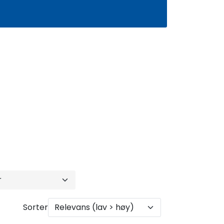
0
Infosenter
Favoritter
Logg inn
Sorter