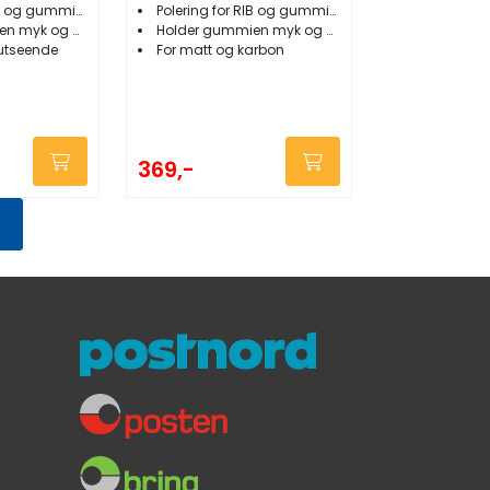
B og gummibåt
Polering for RIB og gummibåt
k og beskyttet
Holder gummien myk og beskyttet
 utseende
For matt og karbon
369,-