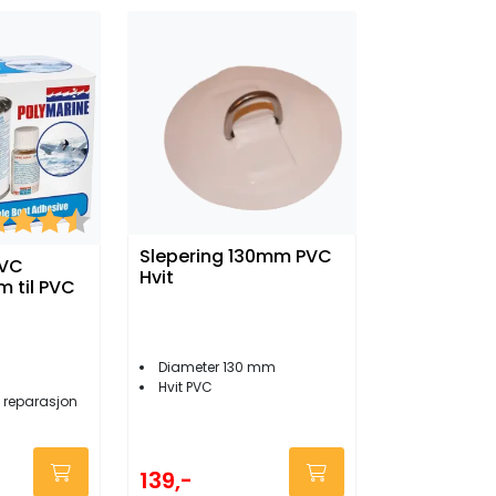
kter:
4.8 av 5 mulige
Slepering 130mm PVC
PVC
Hvit
m til PVC
Diameter 130 mm
Hvit PVC
 reparasjon
139,-