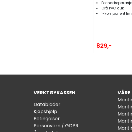
For nødreparasj
Grå PVC duk
1-komponent lim
829,-
VERKTØYKASSEN
VÅRE
Marit
Datablader
Marit
Kjøpshjelp
Mariti
Betingelser
Marit
Personvern / GDPR
Mariti