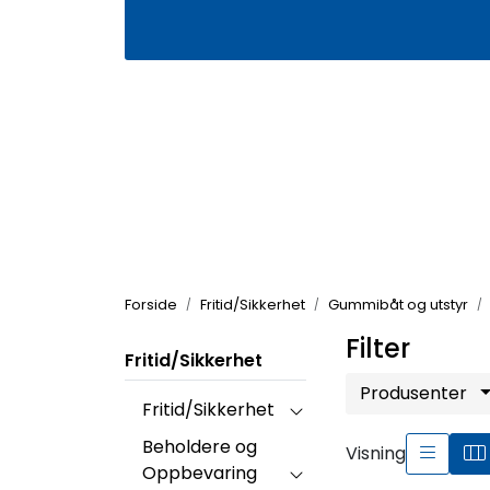
Skip to main content
|
|
Våre butikker
Kontakt oss
Kj
Forside
Fritid/Sikkerhet
Gummibåt og utstyr
Filter
Fritid/Sikkerhet
Produsenter
Fritid/Sikkerhet
Beholdere og
Visning
Oppbevaring