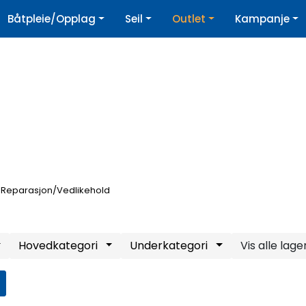
|
Båtpleie/Opplag
Seil
Outlet
Kampanje
øpshjelp
Nyhetsbrev
Reparasjon/Vedlikehold
Hovedkategori
Underkategori