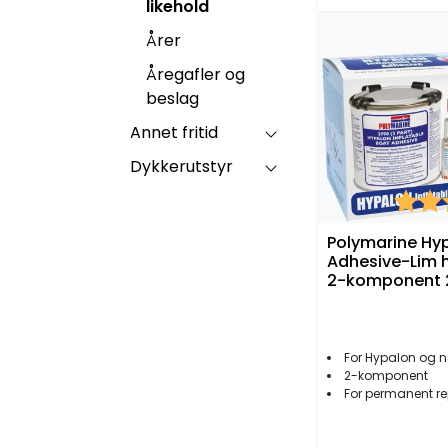
likehold
Årer
Åregafler og
beslag
Annet fritid
Dykkerutstyr
Karakt
Polymarine Hy
Adhesive-Lim 
2-komponent 
For Hypalon og n
2-komponent
For permanent r