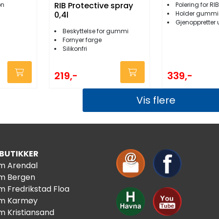
RIB Protective spray
on
Polering for RI
0,4l
Holder gummien my
Gjenoppretter
Beskyttelse for gummi
Fornyer farge
Silikonfri
219,-
339,-
Vis flere
 BUTIKKER
im Arendal
im Bergen
m Fredrikstad Floa
im Karmøy
m Kristiansand