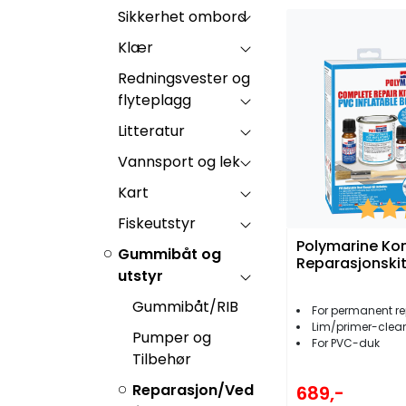
Sikkerhet ombord
Klær
Redningsvester og
flyteplagg
Litteratur
Vannsport og lek
Kart
Karakt
Fiskeutstyr
Polymarine Ko
Gummibåt og
Reparasjonski
utstyr
Gummibåt/RIB
For permanent r
Lim/primer-clea
Pumper og
For PVC-duk
Tilbehør
Reparasjon/Ved
689,-