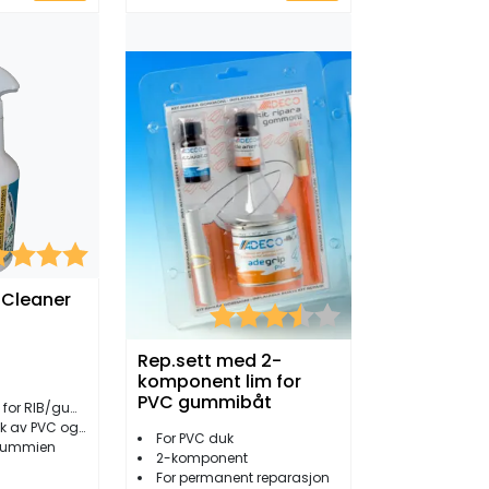
kter:
5.0 av 5 mulige
 Cleaner
Karakter:
3.8 av 5 mulige
Rep.sett med 2-
komponent lim for
PVC gummibåt
/gummibåt/fender
 PVC og Hypalon
For PVC duk
t gummien
2-komponent
For permanent reparasjon