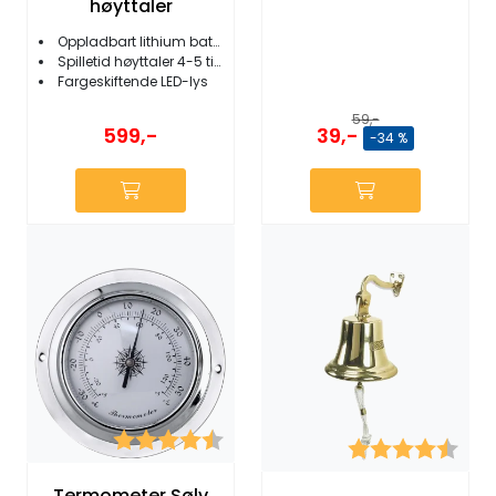
høyttaler
Oppladbart lithium batteri
Spilletid høyttaler 4-5 timer
Fargeskiftende LED-lys
59,-
39,-
599,-
-34 %
Karakter:
4.5 av 5 mulige
Karakter:
4.5 
Termometer Sølv