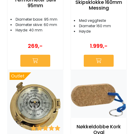
Skipsklokke 160mm
95mm
Messing
Diameter base: 95 mm
Med veggfeste
Diameter skive: 60 mm
Diameter 160 mm
Høyde: 40 mm
Høyde
269,-
1.999,-
Outlet
Nøkkeldobbe Kork
Karakter:
5.0 av 5 mulige
Oval