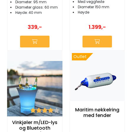
Med veggfeste
Diameter: 95 mm
Diameter 150 mm
Diameter glass: 60 mm
Høyde
Høyde: 40 mm
339,-
1.399,-
Outlet
Maritim nøkkelring
Karakter:
4.0 av 5 mulige
med fender
Vinkjøler m/LED-lys
og Bluetooth