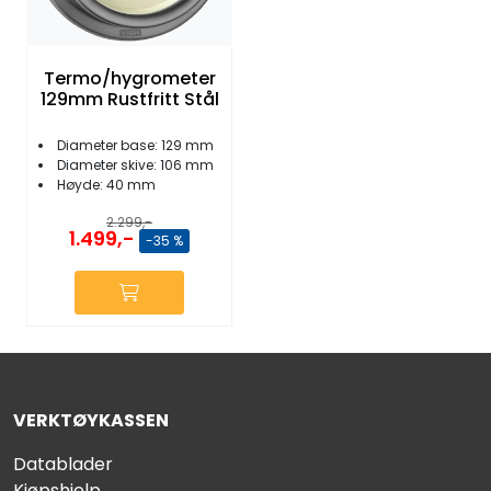
Termo/hygrometer
129mm Rustfritt Stål
Diameter base: 129 mm
Diameter skive: 106 mm
Høyde: 40 mm
2.299,-
1.499,-
-35 %
VERKTØYKASSEN
Datablader
Kjøpshjelp