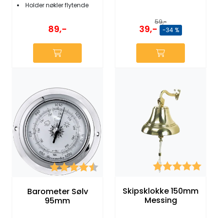
Holder nøkler flytende
59,-
89,-
39,-
-34 %
Karakter:
5.0 
Karakter:
4.5 av 5 mulige
Skipsklokke 150mm
Barometer Sølv
Messing
95mm