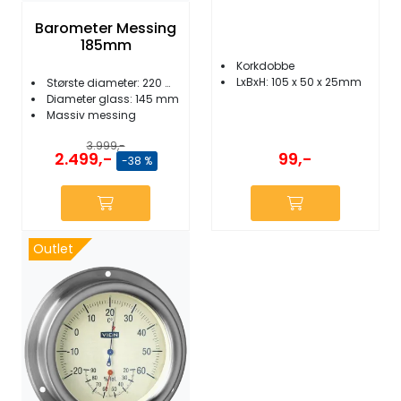
Barometer Messing
185mm
Korkdobbe
LxBxH: 105 x 50 x 25mm
Største diameter: 220 mm
Diameter glass: 145 mm
Massiv messing
3.999,-
99,-
2.499,-
-38 %
Outlet