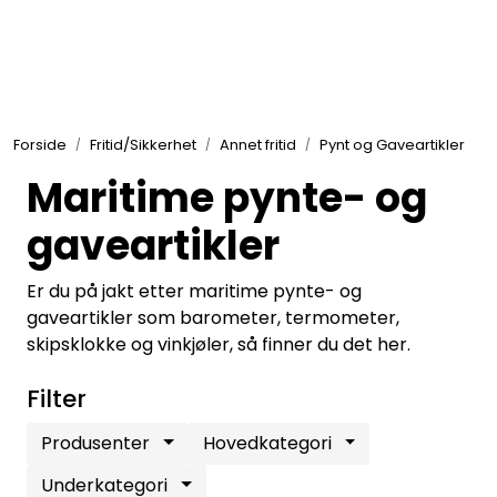
Skip to main content
Elektronikk
Forside
Fritid/Sikkerhet
Annet fritid
Pynt og Gaveartikler
Elektrisk
Maritime pynte- og
Bygg/Innredning
gaveartikler
Er du på jakt etter maritime pynte- og
Komfort
gaveartikler som barometer, termometer,
skipsklokke og vinkjøler, så finner du det her.
VVS
Filter
Motor/Styring
Produsenter
Hovedkategori
Underkategori