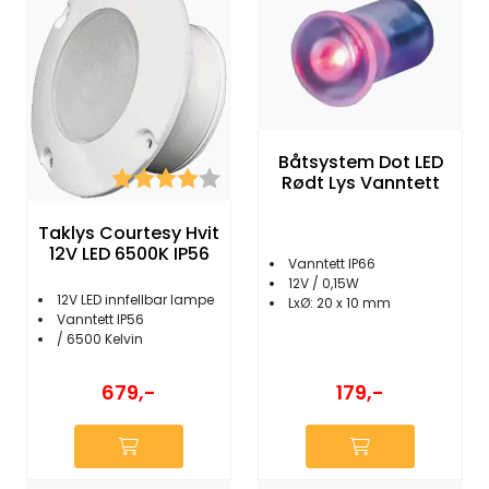
Båtsystem Dot LED
Karakter:
4.0 av 5 mulige
Rødt Lys Vanntett
Taklys Courtesy Hvit
12V LED 6500K IP56
Vanntett IP66
12V / 0,15W
12V LED innfellbar lampe
LxØ: 20 x 10 mm
Vanntett IP56
/ 6500 Kelvin
179,-
679,-