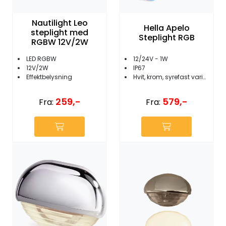
Nautilight Leo
Hella Apelo
steplight med
Steplight RGB
RGBW 12V/2W
LED RGBW
12/24V - 1W
12V/2W
IP67
Effektbelysning
Hvit, krom, syrefast variant
259,-
579,-
Fra:
Fra: