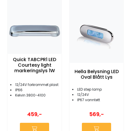
Quick TABCPR1 LED
Courtesy light
markeringslys 1W
Hella Belysning LED
Oval Blått Lys
12/24V forkrommet plast
LED step lamp
IP66
12/24V
Kelvin 3800-4100
IP67 vanntett
459,-
569,-