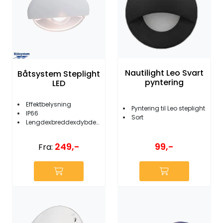
Nautilight Leo Svart
Båtsystem Steplight
pyntering
LED
Effektbelysning
Pyntering til Leo steplight
IP66
Sort
Lengdexbreddexdybde: 45x30x22mm
249,-
99,-
Fra: