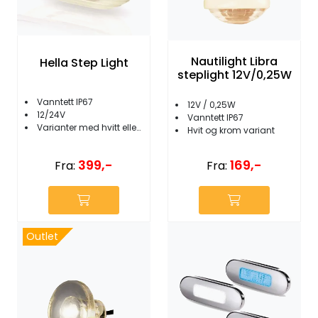
Nautilight Libra
Hella Step Light
steplight 12V/0,25W
Vanntett IP67
12V / 0,25W
12/24V
Vanntett IP67
Varianter med hvitt eller blått lys
Hvit og krom variant
399,-
169,-
Fra:
Fra:
Outlet