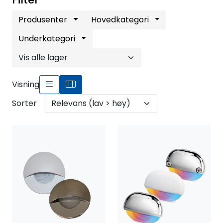
Fortøyning
Produsenter
Hovedkategori
Fritid/Sikkerhet
Underkategori
Båtpleie/Opplag
Visning
Seil
Sorter
Outlet
Kampanje