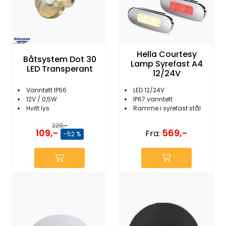
Hella Courtesy
Båtsystem Dot 30
Lamp Syrefast A4
LED Transperant
12/24V
Vanntett IP66
LED 12/24V
12V / 0,5W
IP67 vanntett
Hvitt lys
Ramme i syrefast stål
229,-
109,-
569,-
Fra:
-52 %