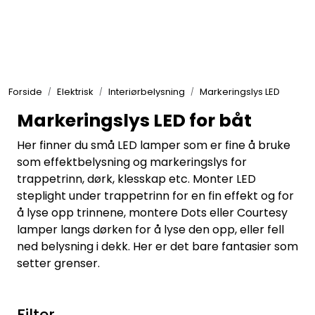
Skip to main content
Elektronikk
Forside
Elektrisk
Interiørbelysning
Markeringslys LED
Elektrisk
Markeringslys LED for båt
Her finner du små LED lamper som er fine å bruke
Bygg/Innredning
som effektbelysning og markeringslys for
trappetrinn, dørk, klesskap etc. Monter LED
Komfort
steplight under trappetrinn for en fin effekt og for
å lyse opp trinnene, montere Dots eller Courtesy
lamper langs dørken for å lyse den opp, eller fell
VVS
ned belysning i dekk. Her er det bare fantasier som
setter grenser.
Motor/Styring
Filter