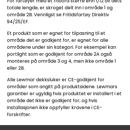
For fartøyer med et fribord større enn 1/12 av dets
totale lengde, er skroget delt inn i område 1 og
område 2B. Vennligst se Fritidsfartøy Direktiv
94/25/EF.
Et produkt som er egnet for tilpasning til et
område det er godkjent for, er egnet for alle
områdene under sin kategori. For eksempel kan
portlight som er godkjent for område 2A også
monteres på område 3 og 4, men ikke område 1
eller 2B.
Alle Lewmar dekksluker er CE-godkjent for
områder som angitt på produktsidene. Lewmars
garantier er ugyldig hvis produktet er installert i et
område det ikke er godkjent for, og hvis
installasjonen ikke oppfyller kravene i CE-
forskrifter.