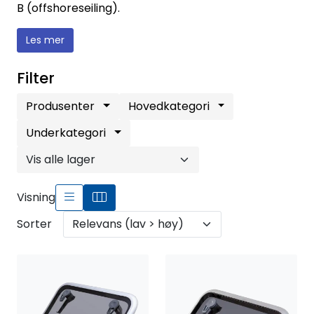
Fortøyning
B (offshoreseiling).
Les mer
Fritid/Sikkerhet
Filter
Båtpleie/Opplag
Produsenter
Hovedkategori
Seil
Underkategori
Outlet
Visning
Kampanje
Sorter