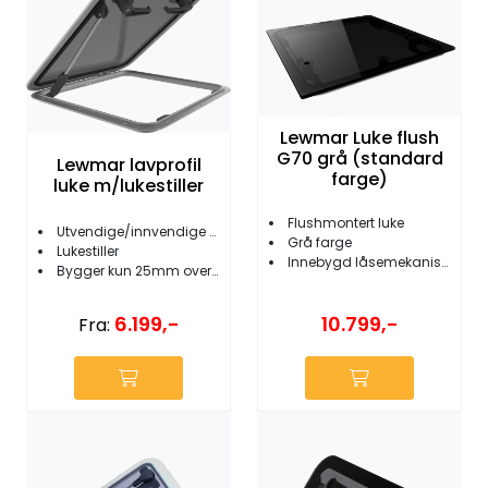
Lewmar Luke flush
G70 grå (standard
Lewmar lavprofil
farge)
luke m/lukestiller
Flushmontert luke
Utvendige/innvendige håndtak
Grå farge
Lukestiller
Innebygd låsemekanisme
Bygger kun 25mm over dekk
10.799,-
6.199,-
Fra: