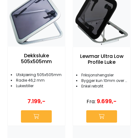
Dekksluke
Lewmar Ultra Low
505x505mm
Profile Luke
Utskjæring 505x505mm
Friksjonshengsler
Radie 46,2 mm
Bygger kun 10mm over dekk
Lukestiller
Enkel retrofit
7.199,-
9.699,-
Fra: