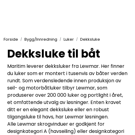
Skip to main content
Elektronikk
Forside
Bygg/Innredning
Luker
Dekksluke
Elektrisk
Dekksluke til båt
Bygg/Innredning
Maritim leverer dekksluker fra Lewmar. Her finner
du luker som er montert i tusenvis av båter verden
rundt. Som verdensledende innen produksjon av
Komfort
seil- og motorbåtluker tilbyr Lewmar, som
produserer over 200 000 luker og portlight i året,
VVS
et omfattende utvalg av løsninger. Enten kravet
ditt er en elegant dekksluke eller en robust
tilgangsluke til havs, har Lewmar løsningen.
Motor/Styring
Alle Lewmar skrogvinduer er godkjent for
designkategori A (havseiling) eller designkategori