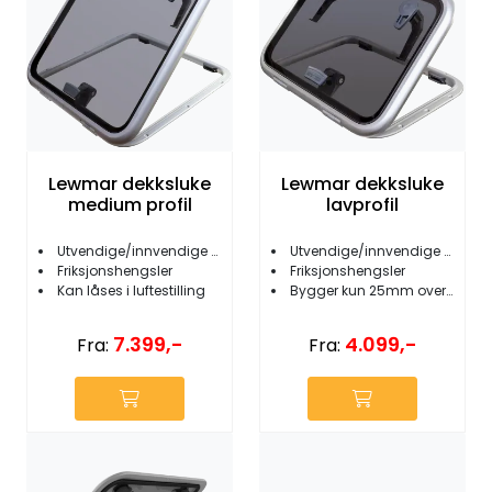
Lewmar dekksluke
Lewmar dekksluke
medium profil
lavprofil
Utvendige/innvendige håndtak
Utvendige/innvendige håndtak
Friksjonshengsler
Friksjonshengsler
Kan låses i luftestilling
Bygger kun 25mm over dekk
7.399,-
4.099,-
Fra:
Fra: