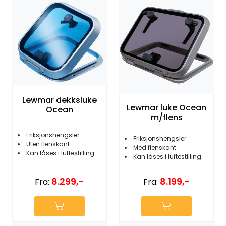
Lewmar dekksluke
Lewmar luke Ocean
Ocean
m/flens
Friksjonshengsler
Friksjonshengsler
Uten flenskant
Med flenskant
Kan låses i luftestilling
Kan låses i luftestilling
8.299,-
8.199,-
Fra:
Fra: