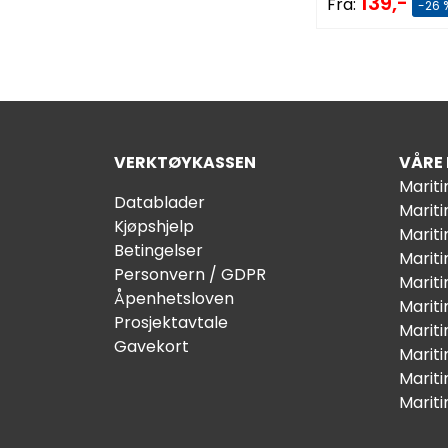
139,-
Fra:
-26 
VERKTØYKASSEN
VÅRE
Marit
Datablader
Marit
Kjøpshjelp
Mariti
Betingelser
Marit
Personvern / GDPR
Mariti
Åpenhetsloven
Marit
Prosjektavtale
Marit
Gavekort
Marit
Marit
Marit