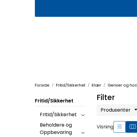
Skip to main content
|
|
Våre butikker
Kontakt oss
Kj
Forside
Fritid/Sikkerhet
Klær
Genser og ho
Filter
Fritid/Sikkerhet
Produsenter
Fritid/Sikkerhet
Beholdere og
Visning
Oppbevaring