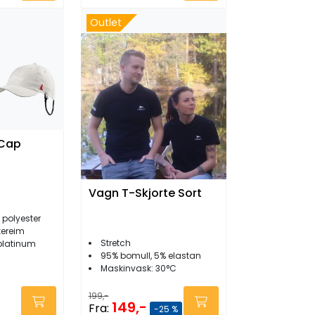
Outlet
 Cap
Vagn T-Skjorte Sort
 polyester
kereim
Stretch
 platinum
95% bomull, 5% elastan
Maskinvask: 30°C
199,-
149,-
Fra:
-25 %