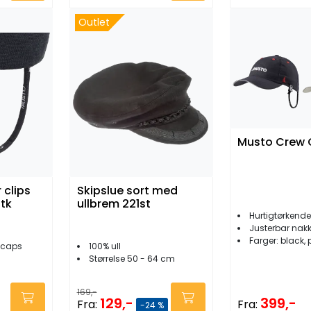
Outlet
Musto Crew
 clips
Skipslue sort med
stk
ullbrem 221st
Hurtigtørkende
Justerbar nak
Farger: black,
r caps
100% ull
Størrelse 50 - 64 cm
169,-
129,-
399,-
Fra:
Fra:
-24 %