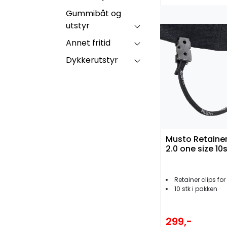
Gummibåt og
utstyr
Annet fritid
Dykkerutstyr
Musto Retainer
2.0 one size 10
Retainer clips fo
10 stk i pakken
299,-