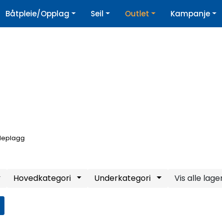
|
Båtpleie/Opplag
Seil
Outlet
Kampanje
øpshjelp
Nyhetsbrev
deplagg
Hovedkategori
Underkategori