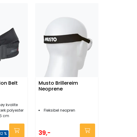
ion Belt
Musto Brillereim
Neoprene
høy kvalite
terk polyester
Fleksibel neopren
115 cm
39,-
32 %