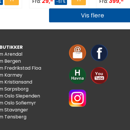
29,-
399,-
Fra:
Fra:
%
-51 %
Vis flere
 BUTIKKER
im Arendal
im Bergen
m Fredrikstad Floa
im Karmøy
m Kristiansand
im Sarpsborg
im Oslo Slependen
im Oslo Sofiemyr
im Stavanger
im Tønsberg