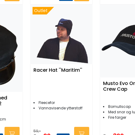
Outlet
Racer Hat ''Maritim''
Musto Evo Or
Crew Cap
med
Fleecefor
2
Bomullscap
Vannavisende ytterstoff
Med snor og luf
Fire farger
4 cm
59,-