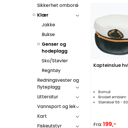
Sikkerhet ombord
Klær
Jakke
Bukse
Genser og
hodeplagg
Sko/Støvler
Kapteinslue hv
Regntøy
Redningsvester og
flyteplagg
Bomull
Litteratur
Brodert emblem
Størrelser 56 - 60
Vannsport og lek
Kart
199,-
Fra:
Fiskeutstyr