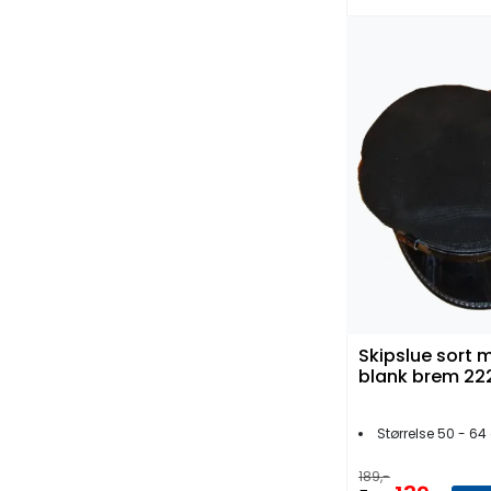
Skipslue sort 
blank brem 22
Størrelse 50 - 6
189,-