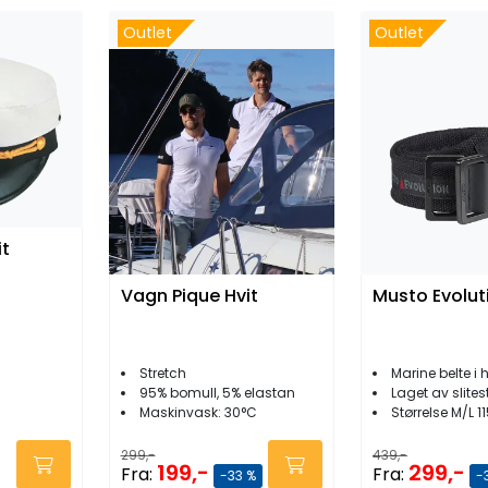
Outlet
Outlet
it
Vagn Pique Hvit
Musto Evolut
Stretch
Marine belte i 
95% bomull, 5% elastan
Laget av slites
Maskinvask: 30°C
Størrelse M/L 
299,-
439,-
199,-
299,-
Fra:
Fra:
-33 %
-