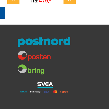
479,-
Fra: