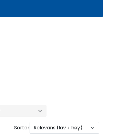
0
Infosenter
Favoritter
Logg inn
Sorter