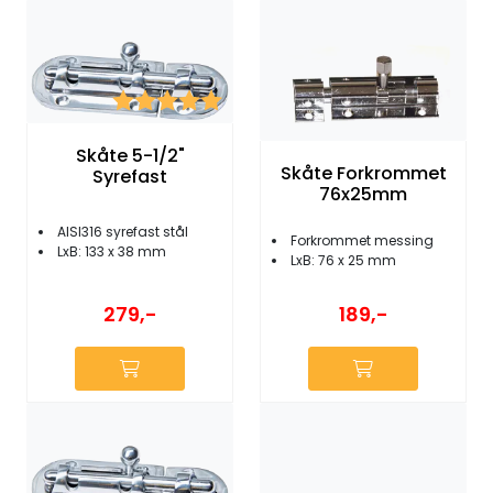
Karakter:
5.0 av 5 mulige
Skåte 5-1/2"
Skåte Forkrommet
Syrefast
76x25mm
AISI316 syrefast stål
Forkrommet messing
LxB: 133 x 38 mm
LxB: 76 x 25 mm
279,-
189,-