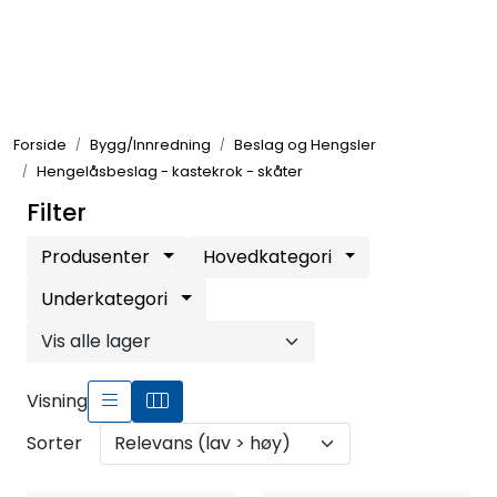
Skip to main content
Elektronikk
Forside
Bygg/Innredning
Beslag og Hengsler
Elektrisk
Hengelåsbeslag - kastekrok - skåter
Filter
Bygg/Innredning
Produsenter
Hovedkategori
Komfort
Underkategori
VVS
Visning
Motor/Styring
Sorter