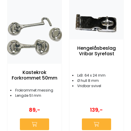
Fortøyning
Fritid/Sikkerhet
Båtpleie/Opplag
Hengelåsbeslag
Vribar Syrefast
Seil
Outlet
Kastekrok
LxB: 64 x 24 mm
Forkrommet 50mm
Ø hull 8 mm
Vridbar svivel
Kampanje
Frokrommet messing
Lengde 51 mm
139,-
89,-