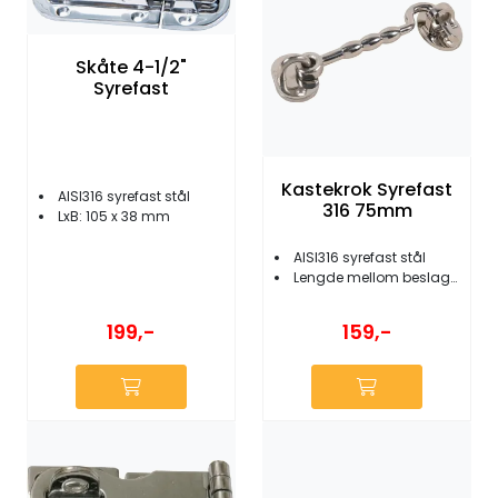
Skåte 4-1/2"
Syrefast
Kastekrok Syrefast
AISI316 syrefast stål
316 75mm
LxB: 105 x 38 mm
AISI316 syrefast stål
Lengde mellom beslag: 75 mm
199,-
159,-