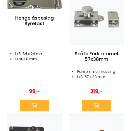
Hengelåsbeslag
Syrefast
Skåte Forkrommet
LxB: 64 x 24 mm
57x38mm
Ø hull 8 mm
Forkrommet messing
LxB: 57 x 38 mm
99,-
319,-