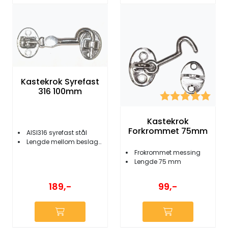
Kastekrok Syrefast
316 100mm
Karakter:
5.0 
Kastekrok
Forkrommet 75mm
AISI316 syrefast stål
Lengde mellom beslag: 100 mm
Frokrommet messing
Lengde 75 mm
189,-
99,-