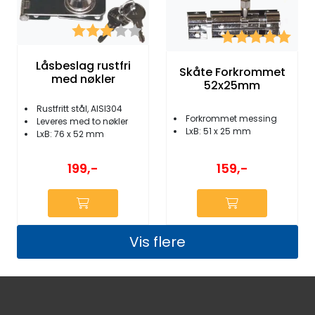
Karakter:
3.0 av 5 mulige
Karakter:
5.0 
Låsbeslag rustfri
Skåte Forkrommet
med nøkler
52x25mm
Rustfritt stål, AISI304
Forkrommet messing
Leveres med to nøkler
LxB: 51 x 25 mm
LxB: 76 x 52 mm
199,-
159,-
Vis flere