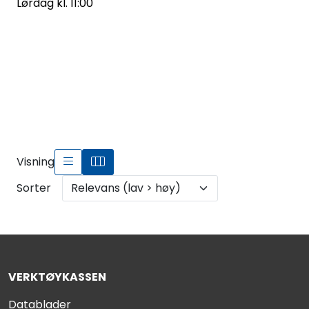
Fortøyning
Lørdag kl. 11:00
Fritid/Sikkerhet
Båtpleie/Opplag
Seil
Visning
Outlet
Sorter
Kampanje
VERKTØYKASSEN
Datablader