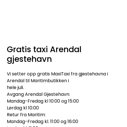
Skip to main content
Elektronikk
Elektrisk
Gratis taxi Arendal
gjestehavn
Bygg/Innredning
Vi setter opp gratis MaxiTaxi fra gjestehavna i
Komfort
Arendal til Maritimbutikken i
hele juli.
VVS
Avgang Arendal Gjestehavn:
Mandag-Fredag kl 10:00 og 15:00
Lørdag kl 10:00
Motor/Styring
Retur fra Maritim:
Mandag-Fredag kl. 11:00 og 16:00