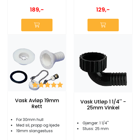
129,-
189,-
Karakter:
5.0 av 5 mulige
Vask Avløp 19mm
Vask Utløp 1 1/4'' -
Rett
25mm Vinkel
For 30mm hull
Gjenger: 1 1/4"
Med sil, propp og kjede
Stuss: 25 mm
19mm slangestuss