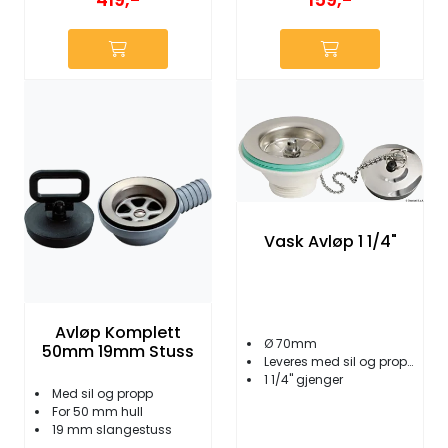
Vask Avløp 1 1/4"
Avløp Komplett
Ø 70mm
50mm 19mm Stuss
Leveres med sil og propp
1 1/4'' gjenger
Med sil og propp
For 50 mm hull
19 mm slangestuss