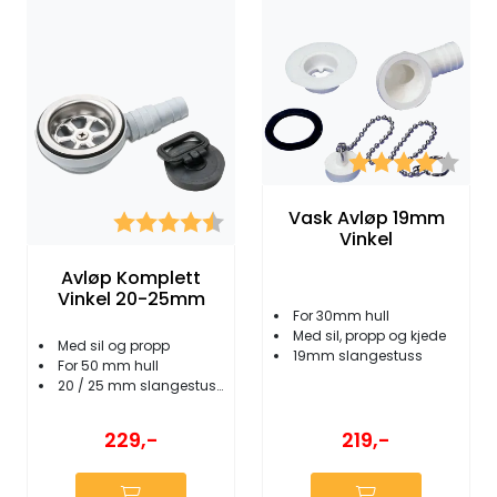
Karakter:
4.0 
Vask Avløp 19mm
Karakter:
4.3 av 5 mulige
Vinkel
Avløp Komplett
Vinkel 20-25mm
For 30mm hull
Med sil, propp og kjede
Med sil og propp
19mm slangestuss
For 50 mm hull
20 / 25 mm slangestuss
219,-
229,-