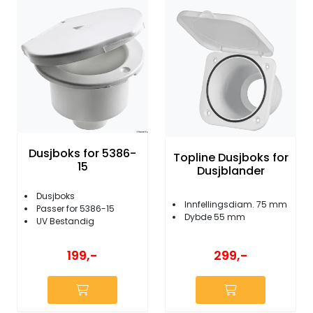
Fortøyning
Fritid/Sikkerhet
Båtpleie/Opplag
Seil
Dusjboks for 5386-
Topline Dusjboks for
15
Dusjblander
Outlet
Dusjboks
Innfellingsdiam. 75 mm
Passer for 5386-15
Kampanje
Dybde 55 mm
UV Bestandig
199,-
299,-