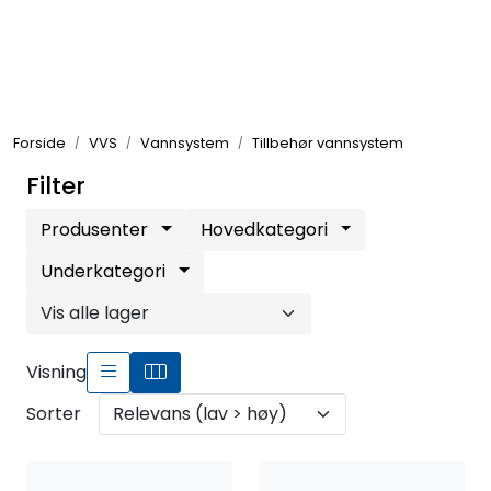
Skip to main content
Elektronikk
Forside
VVS
Vannsystem
Tillbehør vannsystem
Elektrisk
Filter
Bygg/Innredning
Produsenter
Hovedkategori
Underkategori
Komfort
VVS
Visning
Sorter
Motor/Styring