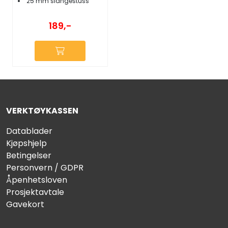
25 mm slangestuss
189,-
VERKTØYKASSEN
Datablader
Kjøpshjelp
Betingelser
Personvern / GDPR
Åpenhetsloven
Prosjektavtale
Gavekort