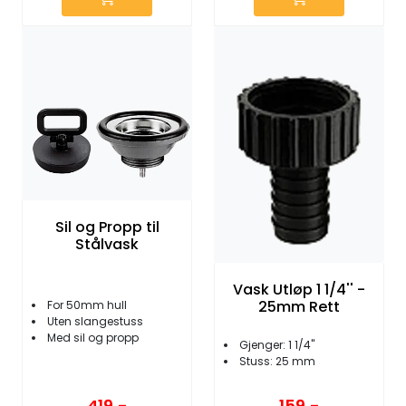
Sil og Propp til
Stålvask
Vask Utløp 1 1/4'' -
25mm Rett
For 50mm hull
Uten slangestuss
Med sil og propp
Gjenger: 1 1/4"
Stuss: 25 mm
419,-
159,-