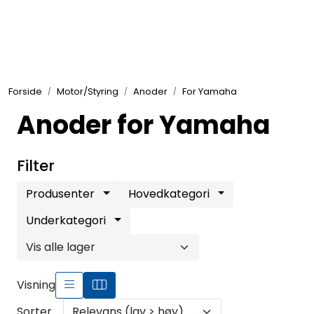
Skip to main content
Elektronikk
Forside
Motor/Styring
Anoder
For Yamaha
Elektrisk
Anoder for Yamaha
Bygg/Innredning
Filter
Komfort
Produsenter
Hovedkategori
Underkategori
VVS
Motor/Styring
Visning
Sorter