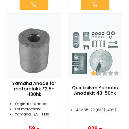
Karakter:
1.0 
Yamaha Anode for
Quicksilver Yamaha
motorblokk F2,5-
Anodekit 40-50hk
F130hk
Original sinkanode
For motorblokk
40V 95-20 (63B) , 40Y (6H4)
Yamaha F2,5 - F130
839,-
59,-