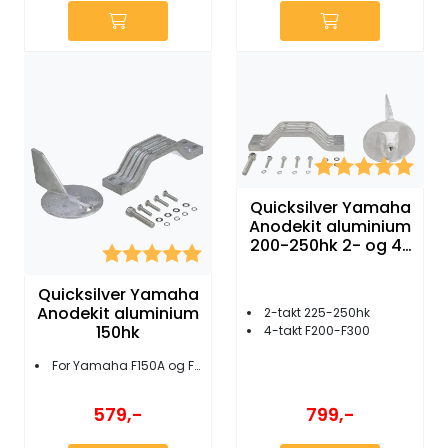
Karakter:
5.0 
Quicksilver Yamaha
Anodekit aluminium
200-250hk 2- og 4-
Karakter:
5.0 av 5 mulige
takt
Quicksilver Yamaha
Anodekit aluminium
2-takt 225-250hk
150hk
4-takt F200-F300
For Yamaha F150A og F150D
579,-
799,-