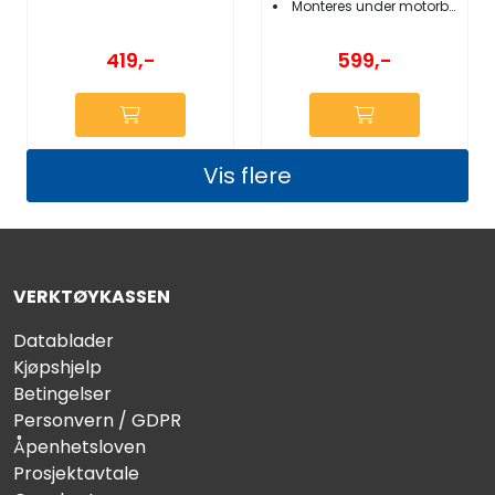
Monteres under motorbrakett
419,-
599,-
Vis flere
VERKTØYKASSEN
Datablader
Kjøpshjelp
Betingelser
Personvern / GDPR
Åpenhetsloven
Prosjektavtale