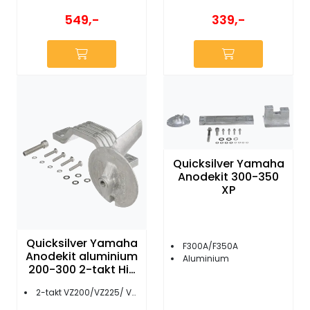
549,-
339,-
Quicksilver Yamaha
Anodekit 300-350
XP
Quicksilver Yamaha
F300A/F350A
Anodekit aluminium
Aluminium
200-300 2-takt Hi-
perf
2-takt VZ200/VZ225/ VZ250/VZ300(3.3L)/Z250/Z300