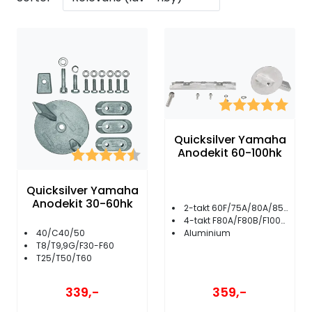
Fortøyning
Fritid/Sikkerhet
Båtpleie/Opplag
Karakter:
5.0 
Seil
Quicksilver Yamaha
Anodekit 60-100hk
Karakter:
4.3 av 5 mulige
Outlet
Quicksilver Yamaha
Anodekit 30-60hk
2-takt 60F/75A/80A/85A/90A
Kampanje
4-takt F80A/F80B/F100A/F100D
Aluminium
40/C40/50
T8/T9,9G/F30-F60
T25/T50/T60
359,-
339,-