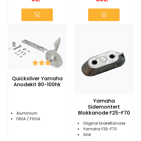
Karakter:
3.0 av 5 mulige
Quicksilver Yamaha
Anodekit 80-100hk
Yamaha
Sidemontert
Blokkanode F25-F70
Aluminium
F80A / F100A
Original brakettanode
Yamaha F25-F70
Sink