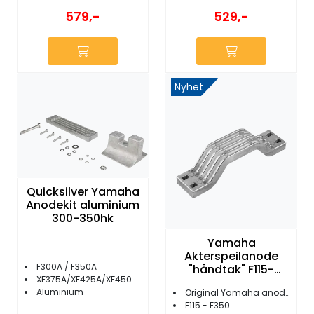
579,-
529,-
Nyhet
Quicksilver Yamaha
Anodekit aluminium
300-350hk
Yamaha
Akterspeilanode
F300A / F350A
"håndtak" F115-
XF375A/XF425A/XF450NSA2
F350hk
Aluminium
Original Yamaha anode
F115 - F350