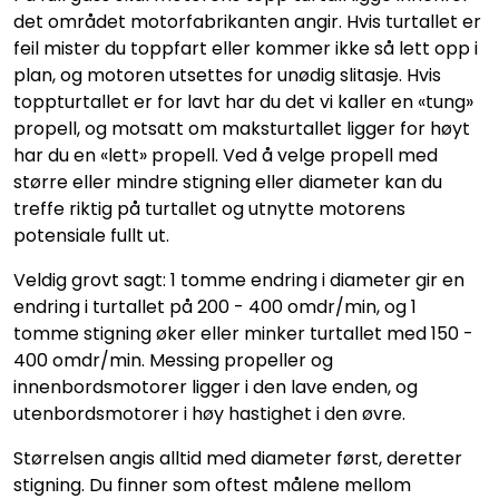
det området motorfabrikanten angir. Hvis turtallet er
feil mister du toppfart eller kommer ikke så lett opp i
plan, og motoren utsettes for unødig slitasje. Hvis
toppturtallet er for lavt har du det vi kaller en «tung»
propell, og motsatt om maksturtallet ligger for høyt
har du en «lett» propell. Ved å velge propell med
større eller mindre stigning eller diameter kan du
treffe riktig på turtallet og utnytte motorens
potensiale fullt ut.
Veldig grovt sagt: 1 tomme endring i diameter gir en
endring i turtallet på 200 - 400 omdr/min, og 1
tomme stigning øker eller minker turtallet med 150 -
400 omdr/min. Messing propeller og
innenbordsmotorer ligger i den lave enden, og
utenbordsmotorer i høy hastighet i den øvre.
Størrelsen angis alltid med diameter først, deretter
stigning. Du finner som oftest målene mellom