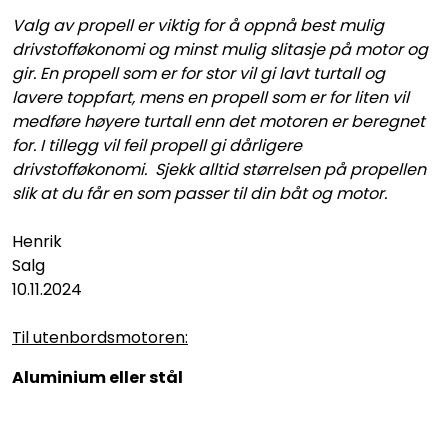
Fortøyning
Valg av propell er viktig for å oppnå best mulig
drivstofføkonomi og minst mulig slitasje på motor og
Fritid/Sikkerhet
gir. En propell som er for stor vil gi lavt turtall og
lavere toppfart, mens en propell som er for liten vil
medføre høyere turtall enn det motoren er beregnet
Båtpleie/Opplag
for. I tillegg vil feil propell gi dårligere
drivstofføkonomi.
Sjekk alltid størrelsen på propellen
Seil
slik at du får en som passer til din båt og motor.
Henrik
Outlet
Salg
10.11.2024
Kampanje
Til utenbordsmotoren:
Aluminium eller stål