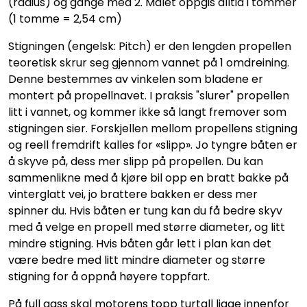
(radius) og gange med 2. Målet oppgis alltid i tommer
(1 tomme = 2,54 cm)
Stigningen (engelsk: Pitch) er den lengden propellen
teoretisk skrur seg gjennom vannet på 1 omdreining.
Denne bestemmes av vinkelen som bladene er
montert på propellnavet. I praksis "slurer" propellen
litt i vannet, og kommer ikke så langt fremover som
stigningen sier. Forskjellen mellom propellens stigning
og reell fremdrift kalles for «slipp». Jo tyngre båten er
å skyve på, dess mer slipp på propellen. Du kan
sammenlikne med å kjøre bil opp en bratt bakke på
vinterglatt vei, jo brattere bakken er dess mer
spinner du. Hvis båten er tung kan du få bedre skyv
med å velge en propell med større diameter, og litt
mindre stigning. Hvis båten går lett i plan kan det
være bedre med litt mindre diameter og større
stigning for å oppnå høyere toppfart.
På full gass skal motorens topp turtall ligge innenfor