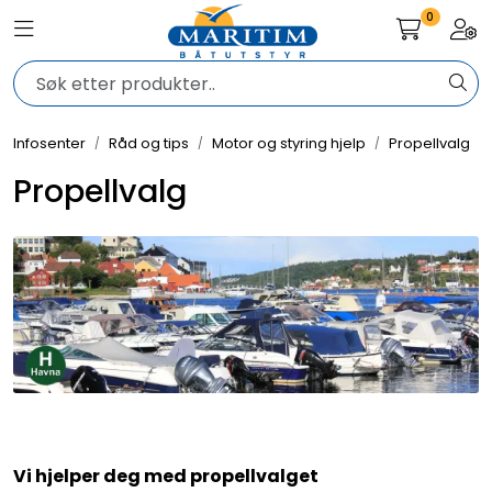
Skip to main content
0
Toggle navigation
Togg
Elektronikk
Infosenter
Råd og tips
Motor og styring hjelp
Propellvalg
Elektrisk
Propellvalg
Bygg/Innredning
Komfort
VVS
Motor/Styring
Vi hjelper deg med propellvalget