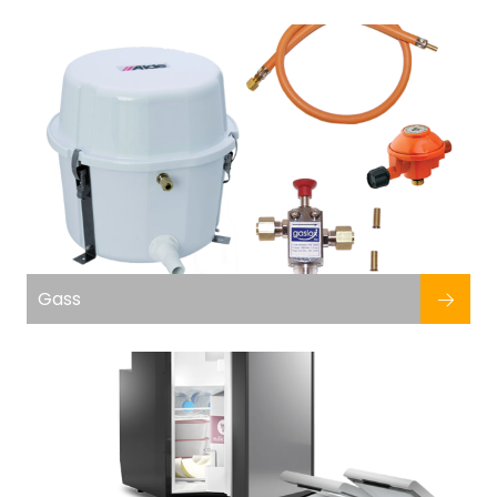
Fortøyning
Fritid/Sikkerhet
Båtpleie/Opplag
Seil
Outlet
Gass
Kampanje