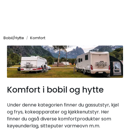
Skip to main content
Elektronikk
Bobil/Hytte
Komfort
Elektrisk
Bygg/Innredning
Komfort
Komfort i bobil og hytte
VVS
Under denne kategorien finner du gassutstyr, kjøl
og frys, kokeapparater og kjøkkenutstyr. Her
Motor/Styring
finner du også diverse komfortprodukter som
køyeunderlag, sitteputer varmeovn m.m.