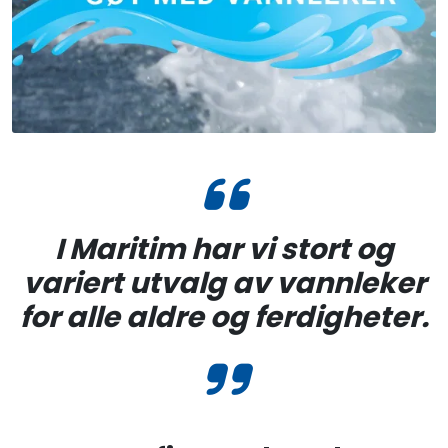
Fortøyning
Fritid/Sikkerhet
Båtpleie/Opplag
Seil
I Maritim har vi stort og
Outlet
variert utvalg av vannleker
Kampanje
for alle aldre og ferdigheter.