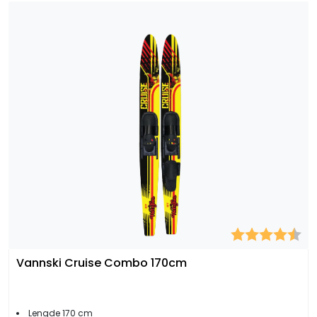
Karakter:
4.
Vannski Cruise Combo 170cm
Lengde 170 cm