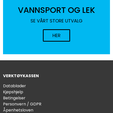
VANNSPORT OG LEK
SE VÅRT STORE UTVALG
HER
VERKTØYKASSEN
Datablader
Kjøpshjelp
Betingelser
Personvern / GDPR
Åpenhetsloven