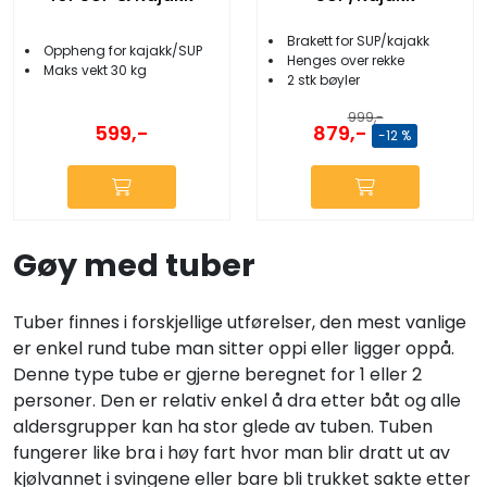
Brakett for SUP/kajakk
Oppheng for kajakk/SUP
Henges over rekke
Maks vekt 30 kg
2 stk bøyler
999,-
599,-
879,-
-12 %
Gøy med tuber
Tuber finnes i forskjellige utførelser, den mest vanlige
er enkel rund tube man sitter oppi eller ligger oppå.
Denne type tube er gjerne beregnet for 1 eller 2
personer. Den er relativ enkel å dra etter båt og alle
aldersgrupper kan ha stor glede av tuben. Tuben
fungerer like bra i høy fart hvor man blir dratt ut av
kjølvannet i svingene eller bare bli trukket sakte etter