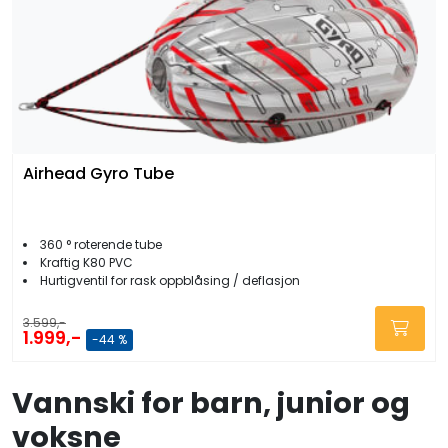
Airhead Gyro Tube
360 ° roterende tube
Kraftig K80 PVC
Hurtigventil for rask oppblåsing / deflasjon
3.599,-
1.999,-
-44 %
Vannski for barn, junior og
voksne