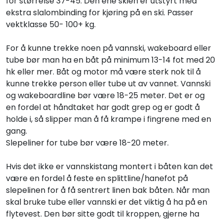
for størrelse 37-45. Den ene skien er utstyrt med
ekstra slalombinding for kjøring på en ski. Passer
vektklasse 50- 100+ kg.
For å kunne trekke noen på vannski, wakeboard eller
tube bør man ha en båt på minimum 13-14 fot med 20
hk eller mer. Båt og motor må være sterk nok til å
kunne trekke person eller tube ut av vannet. Vannski
og wakeboardline bør være 18-25 meter. Det er og
en fordel at håndtaket har godt grep og er godt å
holde i, så slipper man å få krampe i fingrene med en
gang.
Slepeliner for tube bør være 18-20 meter.
Hvis det ikke er vannskistang montert i båten kan det
være en fordel å feste en splittline/hanefot på
slepelinen for å få sentrert linen bak båten. Når man
skal bruke tube eller vannski er det viktig å ha på en
flytevest. Den bør sitte godt til kroppen, gjerne ha