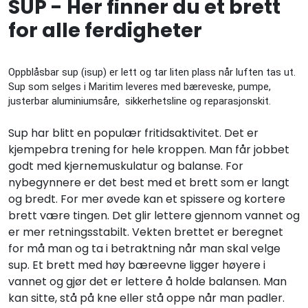
SUP - Her finner du et brett
for alle ferdigheter
Oppblåsbar sup (isup) er lett og tar liten plass når luften tas ut.
Sup som selges i Maritim leveres med bæreveske, pumpe,
justerbar aluminiumsåre,
sikkerhetsline og reparasjonskit.
Sup har blitt en populær fritidsaktivitet. Det er
kjempebra trening for hele kroppen. Man får jobbet
godt med kjernemuskulatur og balanse. For
nybegynnere er det best med et brett som er langt
og bredt. For mer øvede kan et spissere og kortere
brett være tingen. Det glir lettere gjennom vannet og
er mer retningsstabilt. Vekten brettet er beregnet
for må man og ta i betraktning når man skal velge
sup. Et brett med høy bæreevne ligger høyere i
vannet og gjør det er lettere å holde balansen. Man
kan sitte, stå på kne eller stå oppe når man padler.