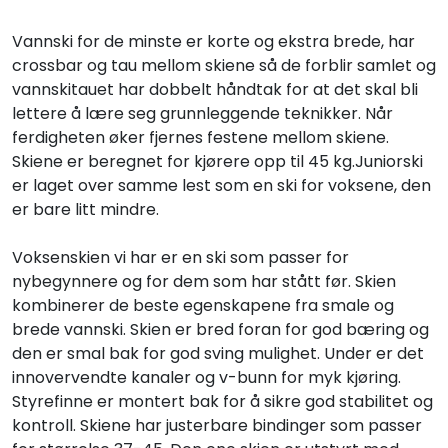
Vannski for de minste er korte og ekstra brede, har
crossbar og tau mellom skiene så de forblir samlet og
vannskitauet har dobbelt håndtak for at det skal bli
lettere å lære seg grunnleggende teknikker. Når
ferdigheten øker fjernes festene mellom skiene.
Skiene er beregnet for kjørere opp til 45 kg.Juniorski
er laget over samme lest som en ski for voksene, den
er bare litt mindre.
Voksenskien vi har er en ski som passer for
nybegynnere og for dem som har stått før. Skien
kombinerer de beste egenskapene fra smale og
brede vannski. Skien er bred foran for god bæring og
den er smal bak for god sving mulighet. Under er det
innovervendte kanaler og v-bunn for myk kjøring.
Styrefinne er montert bak for å sikre god stabilitet og
kontroll. Skiene har justerbare bindinger som passer