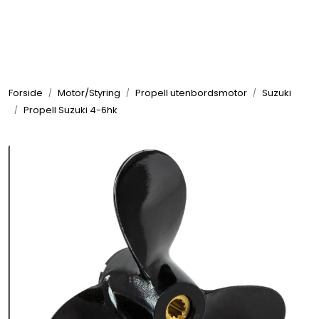
Skip to main content
Elektronikk
Forside
Motor/Styring
Propell utenbordsmotor
Suzuki
Elektrisk
Propell Suzuki 4-6hk
Bygg/Innredning
Komfort
VVS
Motor/Styring