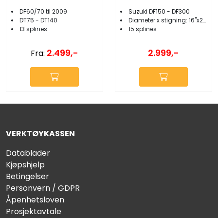
DF60/70 til 2009
Suzuki DF150 - DF300
DT75 - DT140
Diameter x stigning: 16''x21,5''
13 splines
15 splines
2.499,-
2.999,-
Fra:
VERKTØYKASSEN
Datablader
Kjøpshjelp
Betingelser
Personvern / GDPR
Åpenhetsloven
Prosjektavtale