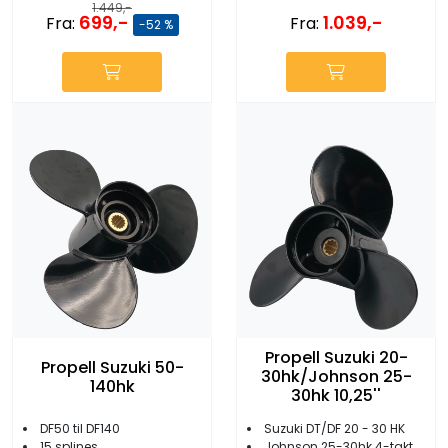
1.449,-
699,-
1.039,-
Fra:
Fra:
-52 %
Propell Suzuki 20-
Propell Suzuki 50-
30hk/Johnson 25-
140hk
30hk 10,25''
DF50 til DF140
Suzuki DT/DF 20 - 30 HK
15 splines
Johnson 25-30hk 4-takt 2004-2007