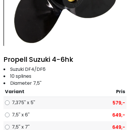
Fortøyning
Fritid/Sikkerhet
Båtpleie/Opplag
Seil
Propell Suzuki 4-6hk
Suzuki DF4/DF6
Outlet
10 splines
Diameter 7,5''
Kampanje
Variant
Pris
7,375'' x 5''
579,-
7,5'' x 6''
649,-
7,5'' x 7''
649,-