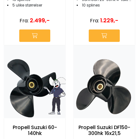
5 ulike størrelser
10 splines
2.499,-
1.229,-
Fra:
Fra:
Propell Suzuki 60-
Propell Suzuki DF150-
140hk
300hk 16x21,5