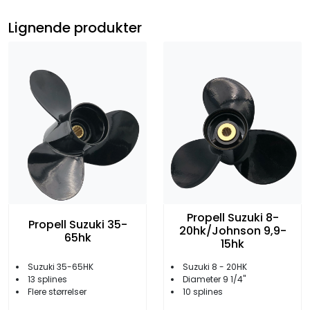
Lignende produkter
Propell Suzuki 8-
Propell Suzuki 35-
20hk/Johnson 9,9-
65hk
15hk
Suzuki 35-65HK
Suzuki 8 - 20HK
13 splines
Diameter 9 1/4''
Flere størrelser
10 splines