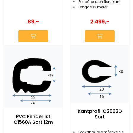
For båter uten flenskant
Lengde 15 meter
89,-
2.499,-
Kantprofil C2002D
PVC Fenderlist
Sort
C1560A Sort 12m
For kano/jolle m/enkel flenskant