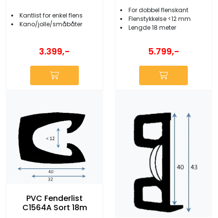
For dobbel flenskant
Kantlist for enkel flens
Flenstykkelse <12 mm
Kano/jolle/småbåter
Lengde 18 meter
3.399,-
5.799,-
PVC Fenderlist
C1564A Sort 18m