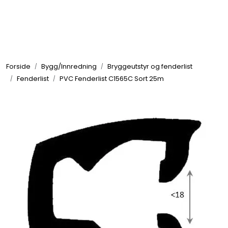
Skip to main content
Elektronikk
Forside
Bygg/Innredning
Bryggeutstyr og fenderlist
Elektrisk
Fenderlist
PVC Fenderlist C1565C Sort 25m
Bygg/Innredning
Komfort
VVS
Motor/Styring