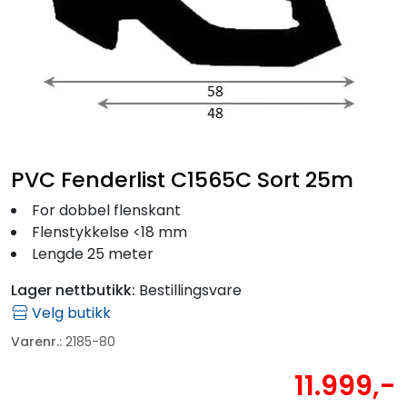
Fortøyning
Fritid/Sikkerhet
Båtpleie/Opplag
Seil
PVC Fenderlist C1565C Sort 25m
For dobbel flenskant
Outlet
Flenstykkelse <18 mm
Lengde 25 meter
Kampanje
Lager nettbutikk:
Bestillingsvare
Velg butikk
Varenr.:
2185-80
11.999,-