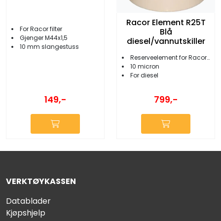
Racor Element R25T
For Racor filter
Blå
Gjenger M44x1,5
diesel/vannutskiller
10 mm slangestuss
Reserveelement for Racor 245R
10 micron
For diesel
149,-
799,-
VERKTØYKASSEN
Datablader
Kjøpshjelp