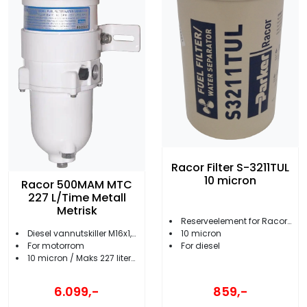
Racor Filter S-3211TUL
10 micron
Racor 500MAM MTC
227 L/Time Metall
Metrisk
Reserveelement for Racor 460MAM
Diesel vannutskiller M16x1,5 gjenger
10 micron
For motorrom
For diesel
10 micron / Maks 227 liter/time
6.099,-
859,-