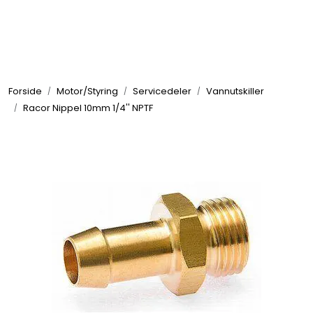
Skip to main content
Elektronikk
Forside
Motor/Styring
Servicedeler
Vannutskiller
Elektrisk
Racor Nippel 10mm 1/4'' NPTF
Bygg/Innredning
Komfort
VVS
Motor/Styring