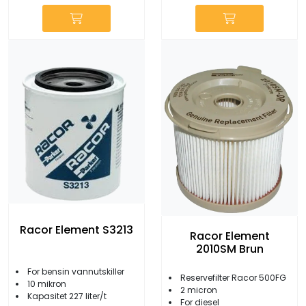
Racor Element S3213
Racor Element
2010SM Brun
For bensin vannutskiller
Reservefilter Racor 500FG
10 mikron
2 micron
Kapasitet 227 liter/t
For diesel