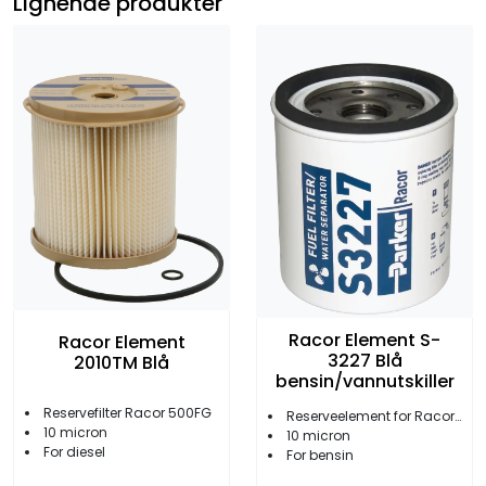
Lignende produkter
Racor Element S-
Racor Element
3227 Blå
2010TM Blå
bensin/vannutskiller
Reservefilter Racor 500FG
Reserveelement for Racor 320R / 490R
10 micron
10 micron
For diesel
For bensin