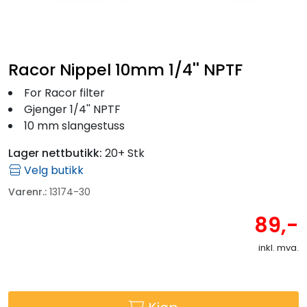
Fortøyning
Fritid/Sikkerhet
Racor Nippel 10mm 1/4'' NPTF
Båtpleie/Opplag
For Racor filter
Gjenger 1/4'' NPTF
10 mm slangestuss
Seil
Lager nettbutikk:
20+ Stk
Outlet
Velg butikk
Varenr.:
13174-30
Kampanje
89,-
inkl. mva.