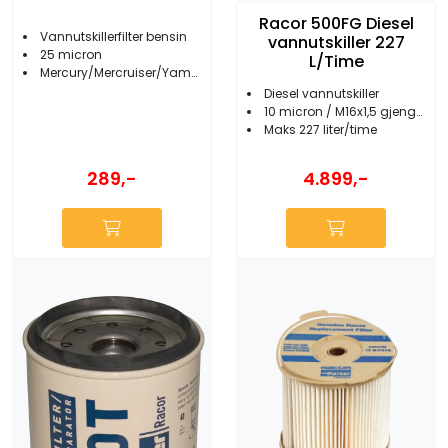
Racor 500FG Diesel
Vannutskillerfilter bensin
vannutskiller 227
25 micron
L/Time
Mercury/Mercruiser/Yamaha/Suzuki
Diesel vannutskiller
10 micron / M16x1,5 gjenger
Maks 227 liter/time
289,-
4.899,-