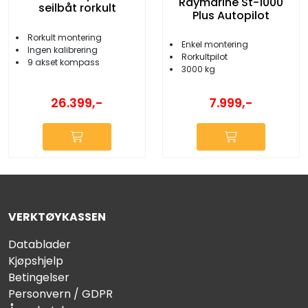
Raymarine St-1000
seilbåt rorkult
Plus Autopilot
Rorkult montering
Enkel montering
Ingen kalibrering
Rorkultpilot
9 akset kompass
3000 kg
26.399,-
7.999,-
VERKTØYKASSEN
Datablader
Kjøpshjelp
Betingelser
Personvern / GDPR