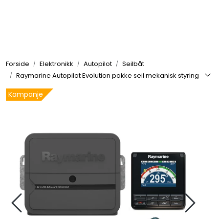
Skip to main content
Elektronikk
Forside
Elektronikk
Autopilot
Seilbåt
Elektrisk
Raymarine Autopilot Evolution pakke seil mekanisk styring
Kampanje
Bygg/Innredning
Komfort
VVS
Motor/Styring