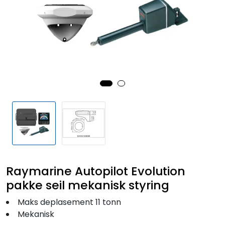
Fortøyning
Fritid/Sikkerhet
Båtpleie/Opplag
Seil
Outlet
Kampanje
Raymarine Autopilot Evolution
pakke seil mekanisk styring
Maks deplasement 11 tonn
Mekanisk