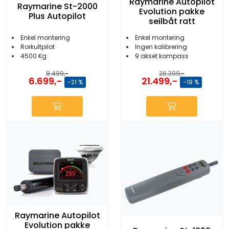
Raymarine Autopilot
Raymarine St-2000
Evolution pakke
Plus Autopilot
seilbåt ratt
Enkel montering
Enkel montering
Ingen kalibrering
Rorkultpilot
9 akset kompass
4500 Kg
8.499,-
26.399,-
6.699,-
21.499,-
-21 %
-19 %
Raymarine Autopilot
Evolution pakke