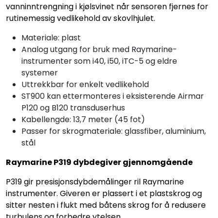
vanninntrengning i kjølsvinet når sensoren fjernes for
rutinemessig vedlikehold av skovlhjulet.
Materiale: plast
Analog utgang for bruk med Raymarine-
instrumenter som i40, i50, iTC-5 og eldre
systemer
Uttrekkbar for enkelt vedlikehold
ST900 kan ettermonteres i eksisterende Airmar
P120 og B120 transduserhus
Kabellengde: 13,7 meter (45 fot)
Passer for skrogmateriale: glassfiber, aluminium,
stål
Raymarine P319 dybdegiver gjennomgående
P319 gir presisjonsdybdemålinger ril Raymarine
instrumenter. Giveren er plassert i et plastskrog og
sitter nesten i flukt med båtens skrog for å redusere
turbulens og forbedre ytelsen.