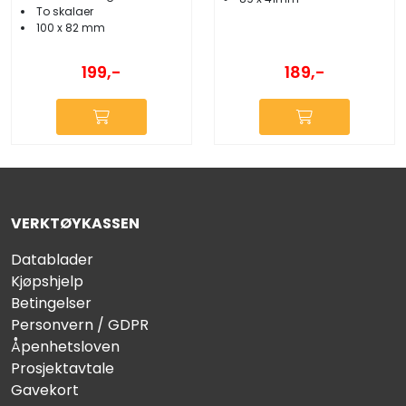
To skalaer
100 x 82 mm
199,-
189,-
VERKTØYKASSEN
Datablader
Kjøpshjelp
Betingelser
Personvern / GDPR
Åpenhetsloven
Prosjektavtale
Gavekort