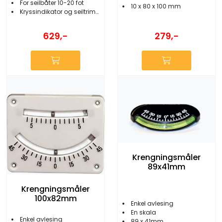
For seilbåter 10-20 fot
10 x 80 x 100 mm
Kryssindikator og seiltrimming
279,-
629,-
Krengningsmåler
89x41mm
Krengningsmåler
100x82mm
Enkel avlesing
En skala
Enkel avlesing
89 x 41mm