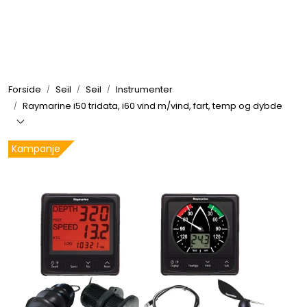
Skip to main content
Elektronikk
Forside
Seil
Seil
Instrumenter
Elektrisk
Raymarine i50 tridata, i60 vind m/vind, fart, temp og dybde
Bygg/Innredning
Kampanje
Komfort
VVS
Motor/Styring