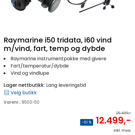
Fortøyning
Fritid/Sikkerhet
Båtpleie/Opplag
Raymarine i50 tridata, i60 vind
m/vind, fart, temp og dybde
Seil
Raymarine instrumentpakke med givere
Fart/temperatur/dybde
Vind og vindlupe
Outlet
Lager nettbutikk:
Lang leveringstid
Velg butikk
Kampanje
Varenr.:
8503-50
25.499,-
12.499,-
-51 %
inkl. mva.