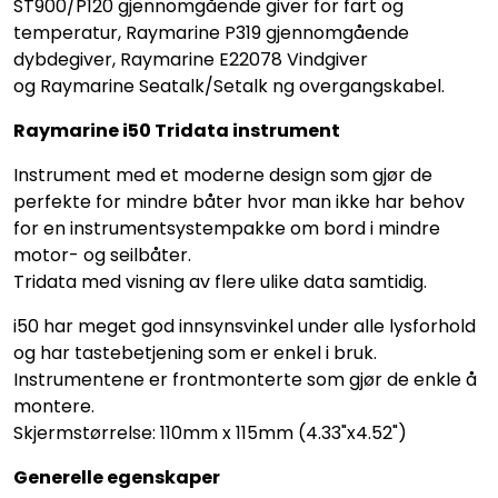
ST900/P120 gjennomgående giver for fart og
temperatur, Raymarine P319 gjennomgående
dybdegiver, Raymarine E22078 Vindgiver
og Raymarine Seatalk/Setalk ng overgangskabel.
Raymarine i50 Tridata instrument
Instrument med et moderne design som gjør de
perfekte for mindre båter hvor man ikke har behov
for en instrumentsystempakke om bord i mindre
motor- og seilbåter.
Tridata med visning av flere ulike data samtidig.
i50 har meget god innsynsvinkel under alle lysforhold
og har tastebetjening som er enkel i bruk.
Instrumentene er frontmonterte som gjør de enkle å
montere.
Skjermstørrelse: 110mm x 115mm (4.33"x4.52")
Generelle egenskaper