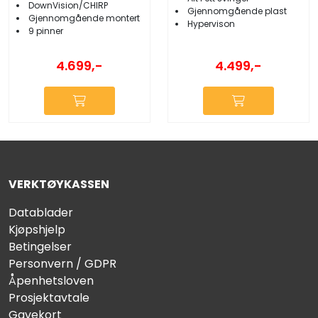
DownVision/CHIRP
Gjennomgående plast
Gjennomgående montert
Hypervison
9 pinner
4.499,-
4.699,-
VERKTØYKASSEN
Datablader
Kjøpshjelp
Betingelser
Personvern / GDPR
Åpenhetsloven
Prosjektavtale
Gavekort