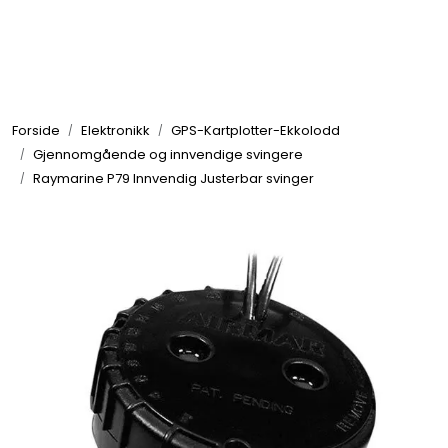
Skip to main content
Elektronikk
Forside
Elektronikk
GPS-Kartplotter-Ekkolodd
Elektrisk
Gjennomgående og innvendige svingere
Raymarine P79 Innvendig Justerbar svinger
Bygg/Innredning
Komfort
VVS
Motor/Styring