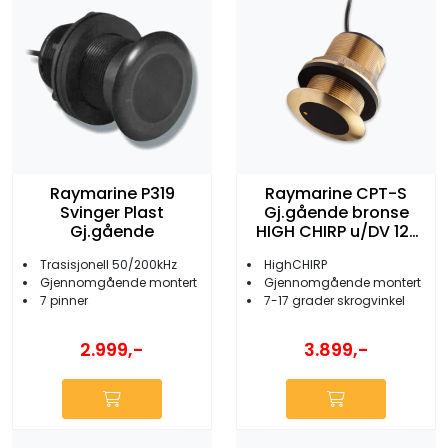
Raymarine P319
Raymarine CPT-S
Svinger Plast
Gj.gående bronse
Gj.gående
HIGH CHIRP u/DV 12°
skrog
Trasisjonell 50/200kHz
HighCHIRP
Gjennomgående montert
Gjennomgående montert
7 pinner
7-17 grader skrogvinkel
2.999,-
3.899,-