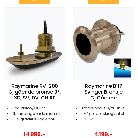
Raymarine RV-200
Raymarine B117
Gj.gående bronse 0°,
Svinger Bronsje
3D, SV, DV, CHIRP
Gj.Gående
RealVision/CHIRP
Tradisjonell 50/200kHz
Gjennomgående montert
0-7 grader skrogvinkel
0-5 grader skrogvinkel
600 w
14.999,-
4.199,-