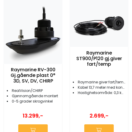
Raymarine
ST900/P120 gj.giver
fart/temp
Raymarine RV-300
Gj.gående plast 0°
3D, SV, DV, CHIRP
Raymarine giver fart/temperatur
Kabel 13,7 meter med kontakt
RealVision/CHIRP
Hastighetsområde: 0,3 knop til 45 knop
Gjennomgående montert
0-5 grader skrogvinkel
2.699,-
13.299,-