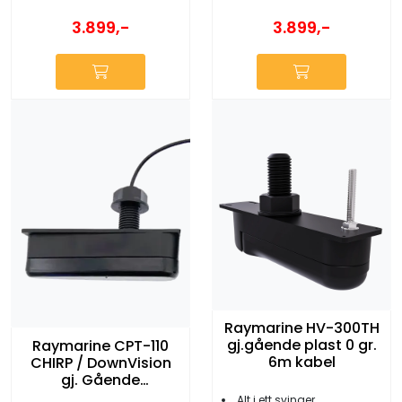
3.899,-
3.899,-
Raymarine HV-300TH
gj.gående plast 0 gr.
Raymarine CPT-110
6m kabel
CHIRP / DownVision
gj. Gående
plastsvinger
Alt i ett svinger