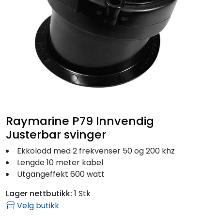
Fortøyning
Fritid/Sikkerhet
Båtpleie/Opplag
Seil
Raymarine P79 Innvendig
Outlet
Justerbar svinger
Kampanje
Ekkolodd med 2 frekvenser 50 og 200 khz
Lengde 10 meter kabel
Utgangeffekt 600 watt
Lager nettbutikk:
1 Stk
Velg butikk