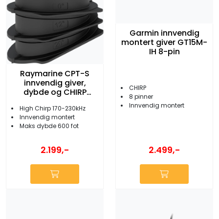
Garmin innvendig
montert giver GT15M-
IH 8-pin
Raymarine CPT-S
innvendig giver,
CHIRP
dybde og CHIRP
8 pinner
ekkolodd
Innvendig montert
High Chirp 170-230kHz
Innvendig montert
Maks dybde 600 fot
2.199,-
2.499,-