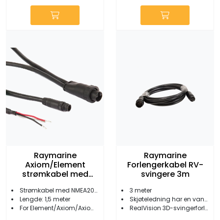
Raymarine
Raymarine
Axiom/Element
Forlengerkabel RV-
strømkabel med
svingere 3m
NMEA2000-kontakt
Strømkabel med NMEA2000-kontakt
3 meter
Lengde: 1,5 meter
Skjøteledning har en vanntett vri-lås-kontakt i MFD-enden
For Element/Axiom/Axiom+
RealVision 3D-svingerforlengelseskabel