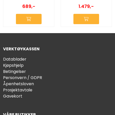
689,-
1.479,-
VERKTØYKASSEN
Datablader
Kjøpshjelp
Betingelser
Personvern / GDPR
Åpenhetsloven
Prosjektavtale
Gavekort
VÅRE BUTIKKER