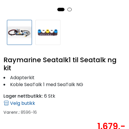
Fortøyning
Fritid/Sikkerhet
Båtpleie/Opplag
Seil
Raymarine Seatalk1 til Seatalk ng
kit
Outlet
Adapterkit
Koble SeaTalk 1 med SeaTalk NG
Kampanje
Lager nettbutikk:
6 Stk
Velg butikk
Varenr.:
8596-16
1.679,-