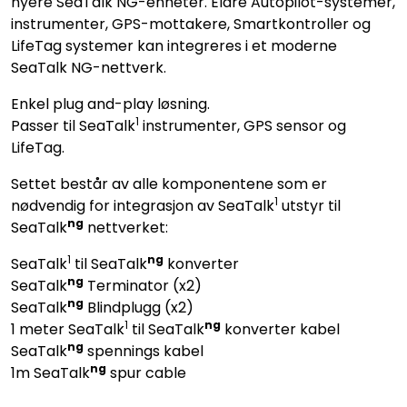
nyere SeaTalk NG-enheter. Eldre Autopilot-systemer,
instrumenter, GPS-mottakere, Smartkontroller og
LifeTag systemer kan integreres i et moderne
SeaTalk NG-nettverk.
Enkel plug and-play løsning.
1
Passer til SeaTalk
instrumenter, GPS sensor og
LifeTag.
Settet består av alle komponentene som er
1
nødvendig for integrasjon av SeaTalk
utstyr til
ng
SeaTalk
nettverket:
1
ng
SeaTalk
til SeaTalk
konverter
ng
SeaTalk
Terminator (x2)
ng
SeaTalk
Blindplugg (x2)
1
ng
1 meter SeaTalk
til SeaTalk
konverter kabel
ng
SeaTalk
spennings kabel
ng
1m SeaTalk
spur cable