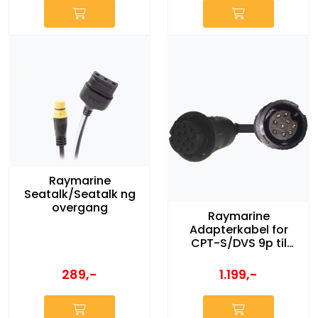
Raymarine
Seatalk/Seatalk ng
overgang
Raymarine
Adapterkabel for
CPT-S/DVS 9p til
Element HV 15p
289,-
1.199,-