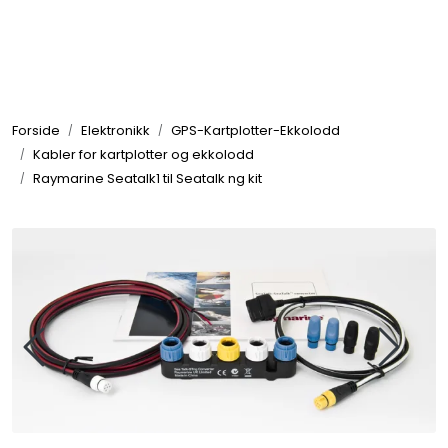
Skip to main content
Elektronikk
Forside
Elektronikk
GPS-Kartplotter-Ekkolodd
Elektrisk
Kabler for kartplotter og ekkolodd
Raymarine Seatalk1 til Seatalk ng kit
Bygg/Innredning
Komfort
VVS
Motor/Styring