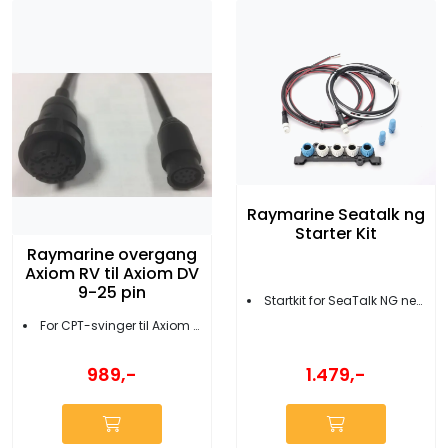
Raymarine Seatalk ng
Starter Kit
Raymarine overgang
Axiom RV til Axiom DV
9-25 pin
Startkit for SeaTalk NG nettverk
For CPT-svinger til Axiom RV/Pro
989,-
1.479,-