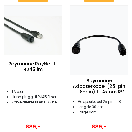
Raymarine RayNet til
RJ45 1m
Raymarine
Adapterkabel (25-pin
til 8-pin) til Axiom RV
1 Meter
Hunn plugg til RJ45 Ethernet hannplugg
Adapterkabel 25 pin til 8 pin
Koble direkte til en HS5 network switch eller en RayNet port
Lengde 30 cm
Farge sort
889,-
889,-