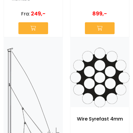
249,-
899,-
Fra:
Wire Syrefast 4mm