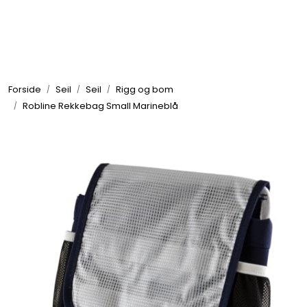
Skip to main content
Elektronikk
Forside
Seil
Seil
Rigg og bom
Elektrisk
Robline Rekkebag Small Marineblå
Bygg/Innredning
Komfort
VVS
Motor/Styring