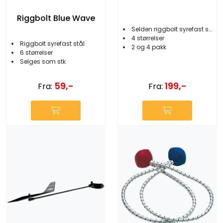
Riggbolt Blue Wave
Selden riggbolt syrefast stål
4 størrelser
Riggbolt syrefast stål
2 og 4 pakk
6 størrelser
Selges som stk
199,-
59,-
Fra:
Fra: