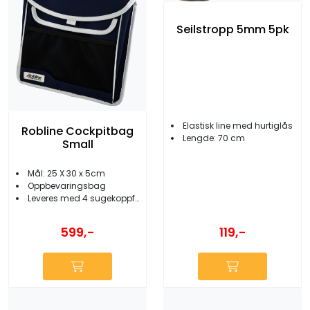
Seilstropp 5mm 5pk
Elastisk line med hurtiglås
Robline Cockpitbag
Lengde: 70 cm
Small
​​​​​​​Mål: 25 X 30 x 5cm
Oppbevaringsbag
Leveres med 4 sugekoppfester
119,-
599,-