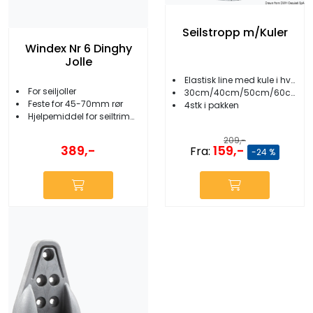
Seilstropp m/Kuler
Windex Nr 6 Dinghy
Jolle
Elastisk line med kule i hver ende
For seiljoller
30cm/40cm/50cm/60cm
Feste for 45-70mm rør
4stk i pakken
Hjelpemiddel for seiltrimming
209,-
159,-
389,-
Fra:
-24 %