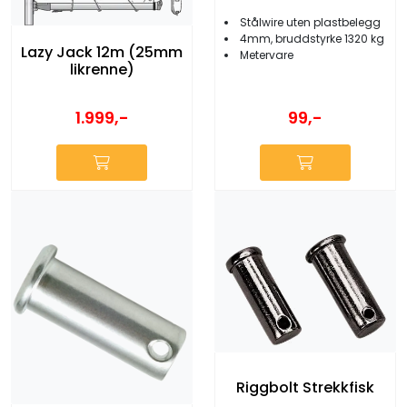
Stålwire uten plastbelegg
4mm, bruddstyrke 1320 kg
Lazy Jack 12m (25mm
Metervare
likrenne)
1.999,-
99,-
Riggbolt Strekkfisk