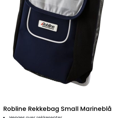
Fortøyning
Fritid/Sikkerhet
Båtpleie/Opplag
Seil
Outlet
Kampanje
Robline Rekkebag Small Marineblå
Henges over rekkesepter