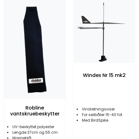
Windex Nr 15 mk2
Robline
Vindretningsviser
vantskruebeskytter
For seilbåter 15-40 fot
Med BirdSpike
UV-beskyttet polyester
Lengde 37cm og 55 cm
Marineblå