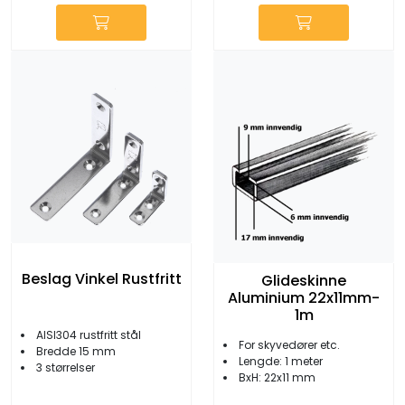
Beslag Vinkel Rustfritt
Glideskinne
Aluminium 22x11mm-
1m
AISI304 rustfritt stål
For skyvedører etc.
Bredde 15 mm
Lengde: 1 meter
3 størrelser
BxH: 22x11 mm