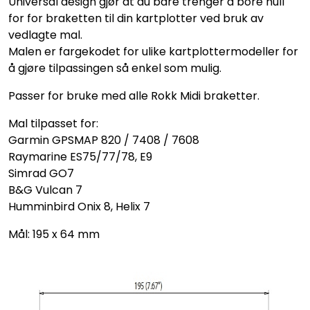
Universal design gjør at du bare trenger å bore hull
for for braketten til din kartplotter ved bruk av
vedlagte mal.
Malen er fargekodet for ulike kartplottermodeller for
å gjøre tilpassingen så enkel som mulig.
Passer for bruke med alle Rokk Midi braketter.
Mal tilpasset for:
Garmin GPSMAP 820 / 7408 / 7608
Raymarine ES75/77/78, E9
Simrad GO7
B&G Vulcan 7
Humminbird Onix 8, Helix 7
Mål: 195 x 64 mm