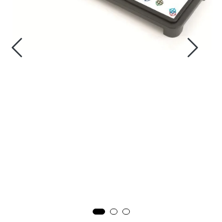
Fortøyning
Fritid/Sikkerhet
Båtpleie/Opplag
Seil
Outlet
Kampanje