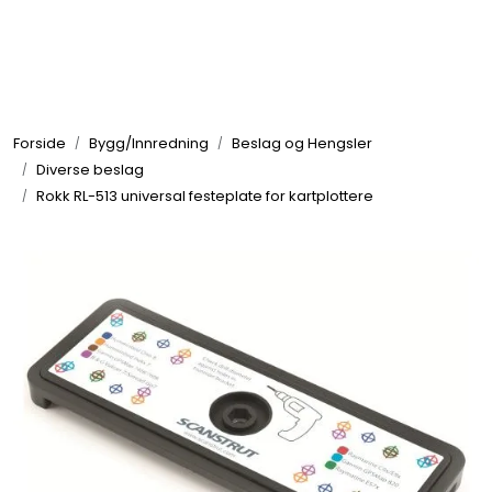
Skip to main content
Elektronikk
Forside
Bygg/Innredning
Beslag og Hengsler
Elektrisk
Diverse beslag
Rokk RL-513 universal festeplate for kartplottere
Bygg/Innredning
Komfort
VVS
Motor/Styring