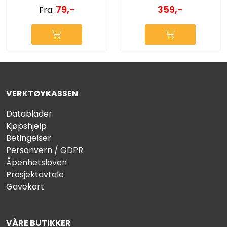
79,-
359,-
Fra:
VERKTØYKASSEN
Datablader
Kjøpshjelp
Betingelser
Personvern / GDPR
Åpenhetsloven
Prosjektavtale
Gavekort
VÅRE BUTIKKER