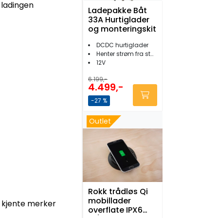
 ladingen
Ladepakke Båt
33A Hurtiglader
og monteringskit
DCDC hurtiglader
Henter strøm fra startbatteriet
12V
6.199,-
4.499,-
-27 %
Outlet
Rokk trådløs Qi
mobillader
r kjente merker
overflate IPX6