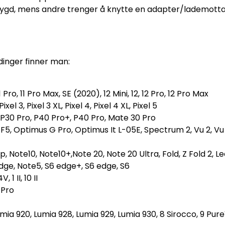
ygd, mens andre trenger å knytte en adapter/lademottak
dinger finner man:
 11 Pro, 11 Pro Max, SE (2020), 12 Mini, 12, 12 Pro, 12 Pro Max
el 3, Pixel 3 XL, Pixel 4, Pixel 4 XL, Pixel 5
 P30 Pro, P40 Pro+, P40 Pro, Mate 30 Pro
s F5, Optimus G Pro, Optimus It L-05E, Spectrum 2, Vu 2, Vu 
ip, Note10, Note10+,Note 20, Note 20 Ultra, Fold, Z Fold 2, Le
 edge, Note5, S6 edge+, S6 edge, S6
1 II, 10 II
0 Pro
mia 920, Lumia 928, Lumia 929, Lumia 930, 8 Sirocco, 9 Pur