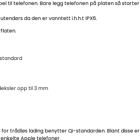
l til telefonen. Bare legg telefonen på platen så starter
endørs da den er vanntett i.h.h.t IPX6.
flaten.
estandard
deksler opp til 3 mm
for trådløs lading benytter Qi-standarden. Blant disse e
enkelte Apple telefoner.