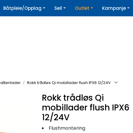
|
Båtpleie/Opplag
Seil
Outlet
Kampanje
øpshjelp
Nyhetsbrev
atterilader
Rokk trådløs Qi mobillader flush IPX6 12/24V
Rokk trådløs Qi
mobillader flush IPX6
12/24V
Flushmontering