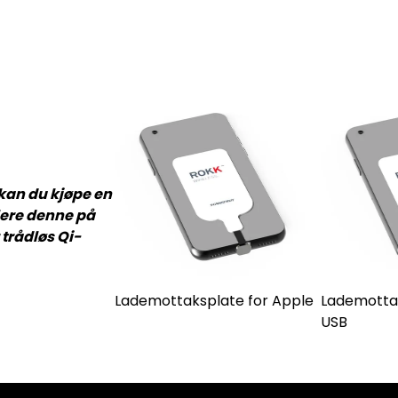
 kan du kjøpe en
lere denne på
r trådløs Qi-
Lademottaksplate for Apple
Lademottak
USB