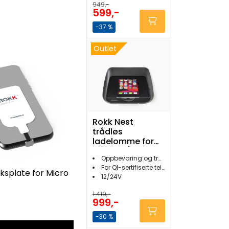
949,-
599,-
-37 %
Outlet
Rokk Nest
trådløs
ladelomme for
mobil 12/24V
Oppbevaring og trådløs lading
For QI-sertifiserte telefoner
splate for Micro
12/24V
1.419,-
999,-
-30 %