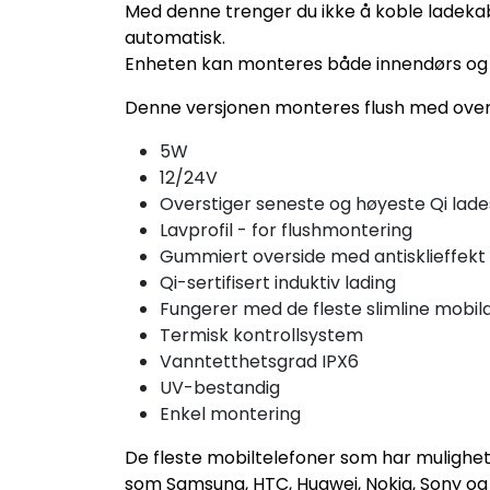
Med denne trenger du ikke å koble ladekabe
automatisk.
Enheten kan monteres både innendørs og ut
Denne versjonen monteres flush med over
5W
12/24V
Overstiger seneste og høyeste Qi lad
Lavprofil - for flushmontering
Gummiert overside med antisklieffekt
Qi-sertifisert induktiv lading
Fungerer med de fleste slimline mobil
Termisk kontrollsystem
Vanntetthetsgrad IPX6
UV-bestandig
Enkel montering
De fleste mobiltelefoner som har mulighet 
som Samsung, HTC, Huawei, Nokia, Sony og 