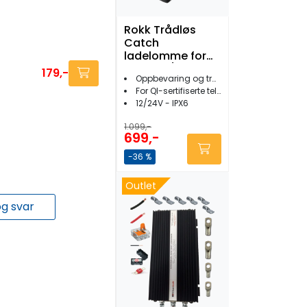
Rokk Trådløs
Catch
ladelomme for
mobil 12/24V
179,-
Oppbevaring og trådløs lading
For QI-sertifiserte telefoner
12/24V - IPX6
1.099,-
699,-
-36 %
Outlet
g svar