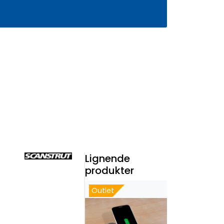
0
Infosenter
Favoritter
Logg inn
Lignende
produkter
Outlet