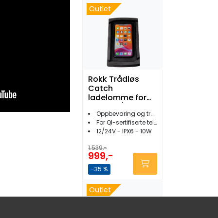
Outlet
Rokk Trådløs
Catch
ladelomme for
mobil 12/24V 10W
Oppbevaring og trådløs lading
For QI-sertifiserte telefoner
12/24V - IPX6 - 10W
1.539,-
999,-
-35 %
Outlet