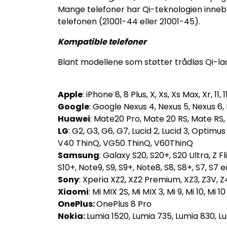
Mange telefoner har Qi-teknologien inneb
telefonen (21001-44 eller 21001-45).
Kompatible telefoner
Blant modellene som støtter trådløs Qi-la
Apple
: iPhone 8, 8 Plus, X, Xs, Xs Max, Xr, 11,
Google
: Google Nexus 4, Nexus 5, Nexus 6, Pix
Huawei
: Mate20 Pro, Mate 20 RS, Mate RS,
LG
: G2, G3, G6, G7, Lucid 2, Lucid 3, Optimu
V40 ThinQ, VG50 ThinQ, V60ThinQ
Samsung
: Galaxy S20, S20+, S20 Ultra, Z Fl
S10+, Note9, S9, S9+, Note8, S8, S8+, S7, S7
Sony
: Xperia XZ2, XZ2 Premium, XZ3, Z3V, Z4V, 
Xiaomi
: Mi MIX 2S, Mi MIX 3, Mi 9, Mi 10, Mi 1
OnePlus:
OnePlus 8 Pro
Nokia:
Lumia 1520, Lumia 735, Lumia 830, Lu