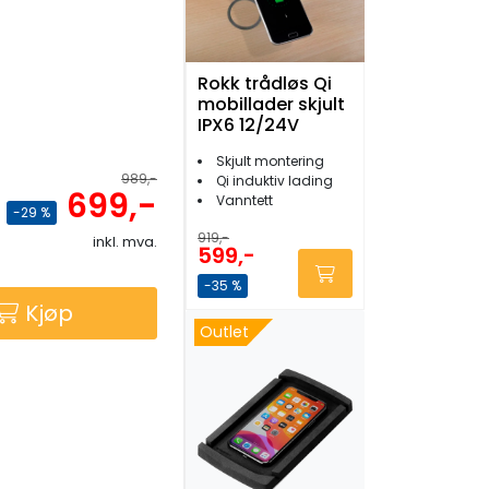
Rokk trådløs Qi
mobillader skjult
IPX6 12/24V
Skjult montering
989,-
Qi induktiv lading
699,-
Vanntett
-29 %
919,-
inkl. mva.
599,-
-35 %
Kjøp
Outlet