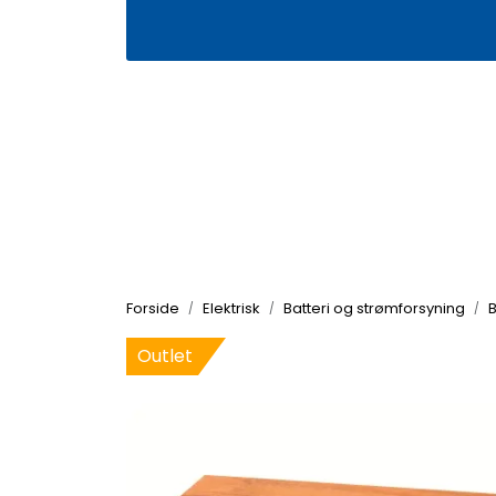
Skip to main content
|
|
Våre butikker
Kontakt oss
Kj
Forside
Elektrisk
Batteri og strømforsyning
B
Outlet