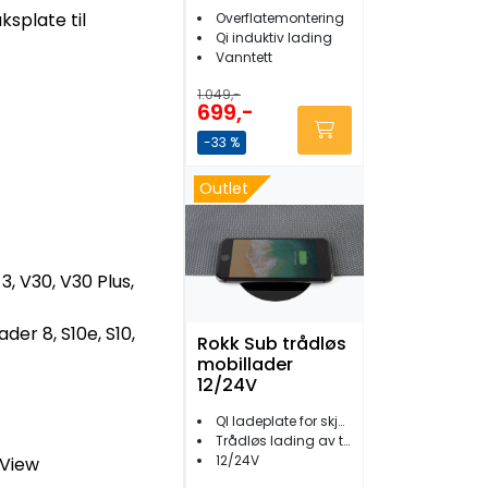
12/24V
splate til
Overflatemontering
Qi induktiv lading
Vanntett
1.049,-
699,-
-33 %
Outlet
3, V30, V30 Plus,
ader 8, S10e, S10,
Rokk Sub trådløs
mobillader
12/24V
QI ladeplate for skjult montasje
Trådløs lading av telefon
12/24V
eView