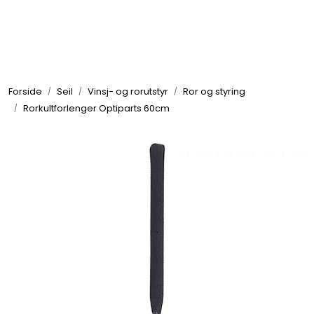
Skip to main content
Elektronikk
Forside
Seil
Vinsj- og rorutstyr
Ror og styring
Elektrisk
Rorkultforlenger Optiparts 60cm
Bygg/Innredning
Komfort
VVS
Motor/Styring