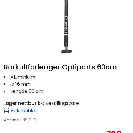
Fortøyning
Fritid/Sikkerhet
Båtpleie/Opplag
Seil
Rorkultforlenger Optiparts 60cm
Outlet
Aluminiuim
Ø 16 mm
Lengde 60 cm
Kampanje
Lager nettbutikk:
Bestillingsvare
Velg butikk
Varenr.:
13910-01