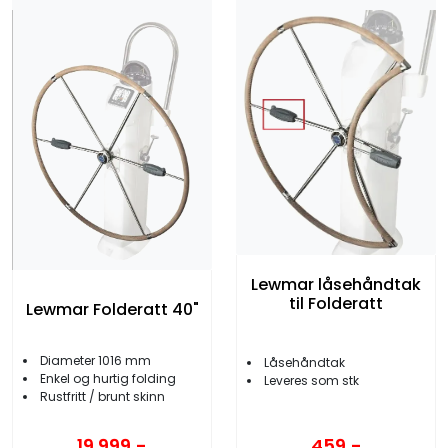
Lewmar låsehåndtak
til Folderatt
Lewmar Folderatt 40"
Diameter 1016 mm
Låsehåndtak
Enkel og hurtig folding
Leveres som stk
Rustfritt / brunt skinn
459,-
19.999,-