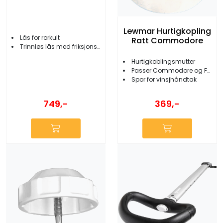
Lewmar Hurtigkopling
Lås for rorkult
Ratt Commodore
Trinnløs lås med friksjonsbrems
Hurtigkoblingsmutter
Passer Commodore og Folding ratt
Spor for vinsjhåndtak
749,-
369,-