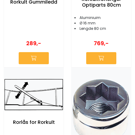
Rorkult Gummiledd
Optiparts 80cm
Aluminiuim
Ø 16 mm
Lengde 80 cm
289,-
769,-
Rorlås for Rorkult