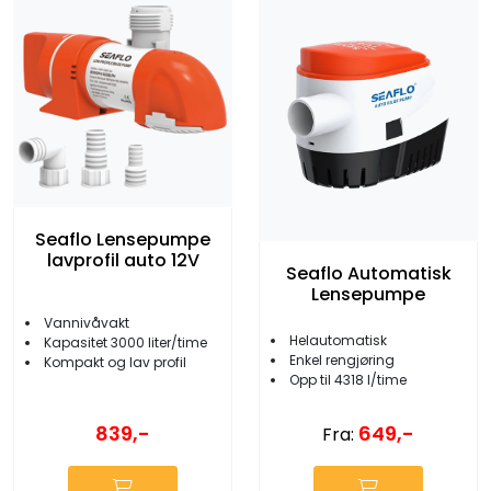
Seaflo Lensepumpe
lavprofil auto 12V
Seaflo Automatisk
Lensepumpe
Vannivåvakt
Helautomatisk
Kapasitet 3000 liter/time
Enkel rengjøring
Kompakt og lav profil
Opp til 4318 l/time
839,-
649,-
Fra: