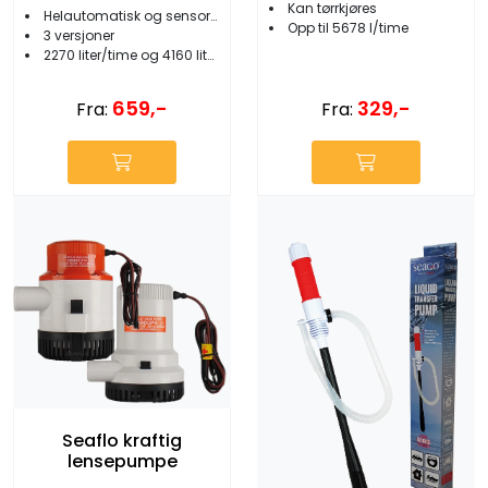
Kan tørrkjøres
Helautomatisk og sensorstyrt
Opp til 5678 l/time
3 versjoner
2270 liter/time og 4160 liter/time
329,-
659,-
Fra:
Fra:
Seaflo kraftig
lensepumpe