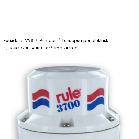
Skip to main content
Elektronikk
Forside
VVS
Pumper
Lensepumper elektrisk
Elektrisk
Rule 3700 14000 liter/Time 24 Vdc
Bygg/Innredning
Komfort
VVS
Motor/Styring