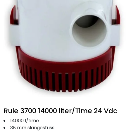
Fortøyning
Fritid/Sikkerhet
Båtpleie/Opplag
Seil
Outlet
Kampanje
Rule 3700 14000 liter/Time 24 Vdc
14000 l/time
38 mm slangestuss