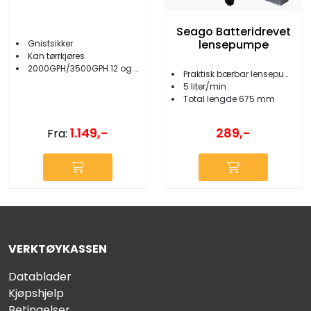
Seago Batteridrevet
lensepumpe
Gnistsikker
Kan tørrkjøres
2000GPH/3500GPH 12 og 24V
Praktisk bærbar lensepumpe
5 liter/min.
Total lengde 675 mm
1.149,-
289,-
Fra:
VERKTØYKASSEN
Datablader
Kjøpshjelp
Betingelser