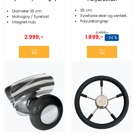
35 cm
Diameter 35 cm
Syrefaste eiker og senterkopp
Mahogny / Syrefast
Polyuretangrep
Integrert hub
2.499,-
1.899,-
2.999,-
-24 %