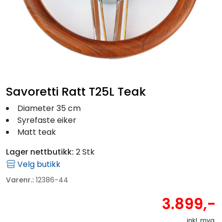
Fortøyning
Fritid/Sikkerhet
Båtpleie/Opplag
Savoretti Ratt T25L Teak
Seil
Diameter 35 cm
Syrefaste eiker
Outlet
Matt teak
Lager nettbutikk:
2 Stk
Kampanje
Velg butikk
Varenr.:
12386-44
3.899,-
inkl. mva.