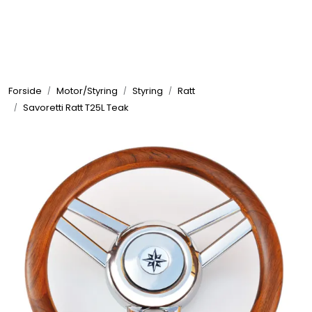
Skip to main content
Elektronikk
Forside
Motor/Styring
Styring
Ratt
Elektrisk
Savoretti Ratt T25L Teak
Bygg/Innredning
Komfort
VVS
Motor/Styring