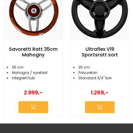
Savoretti Ratt 35cm
Ultraflex V19
Mahogny
Sportsratt sort
35 cm
35 cm
Mahogny / syrefast
Polyuretan
Integrert hub
Standard 3/4'' kon
2.999,-
1.269,-