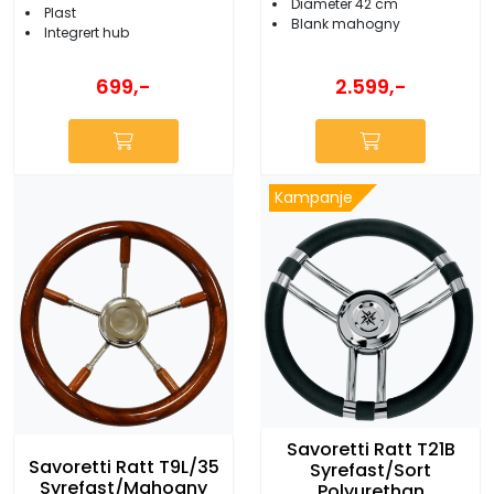
Diameter 42 cm
Plast
Blank mahogny
Integrert hub
2.599,-
699,-
Kampanje
Savoretti Ratt T21B
Savoretti Ratt T9L/35
Syrefast/Sort
Syrefast/Mahogny
Polyurethan