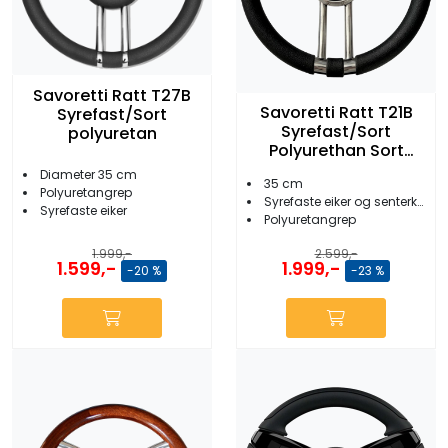
Savoretti Ratt T27B
Savoretti Ratt T21B
Syrefast/Sort
Syrefast/Sort
polyuretan
Polyurethan Sort
kopp
Diameter 35 cm
35 cm
Polyuretangrep
Syrefaste eiker og senterkopp med sort skinn
Syrefaste eiker
Polyuretangrep
1.999,-
2.599,-
1.599,-
1.999,-
-20 %
-23 %