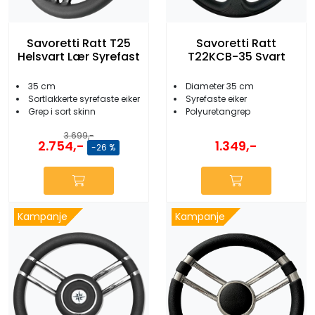
Savoretti Ratt T25
Savoretti Ratt
Helsvart Lær Syrefast
T22KCB-35 Svart
35 cm
Diameter 35 cm
Sortlakkerte syrefaste eiker
Syrefaste eiker
Grep i sort skinn
Polyuretangrep
3.699,-
2.754,-
1.349,-
-26 %
Kampanje
Kampanje