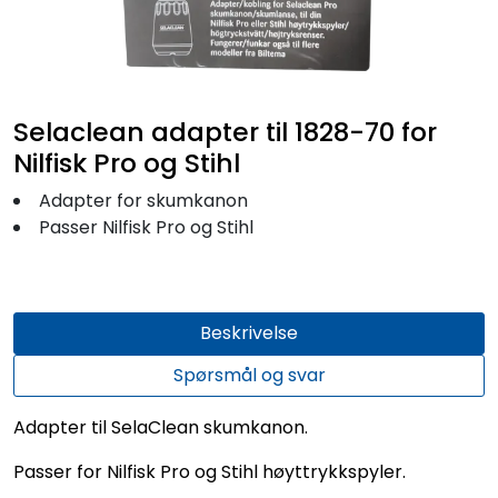
Fortøyning
Fritid/Sikkerhet
Selaclean adapter til 1828-70 for
Båtpleie/Opplag
Nilfisk Pro og Stihl
Adapter for skumkanon
Seil
Passer Nilfisk Pro og Stihl
Outlet
Beskrivelse
Kampanje
Spørsmål og svar
Adapter til SelaClean skumkanon.
Passer for Nilfisk Pro og Stihl høyttrykkspyler.