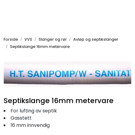
Skip to main content
Elektronikk
Forside
VVS
Slanger og rør
Avløp og septikslanger
Elektrisk
Septikslange 16mm metervare
Bygg/Innredning
Komfort
Septikslange 16mm metervare
VVS
For lufting av septik
Motor/Styring
Gasstett
16 mm innvendig