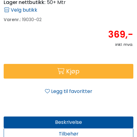
Fortøyning
Lager nettbutikk:
50+ Mtr
Velg butikk
Fritid/Sikkerhet
Varenr.:
19030-02
369,-
Båtpleie/Opplag
inkl. mva.
Seil
Kjøp
Outlet
Legg til favoritter
Kampanje
Beskrivelse
Tilbehør