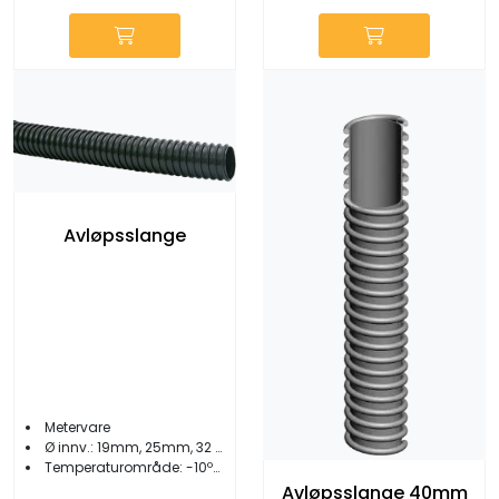
Avløpsslange
Metervare
Ø innv.: 19mm, 25mm, 32 mm
Temperaturområde: -10ºC til +60ºC
Avløpsslange 40mm