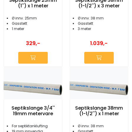
Septikslange 25mm
Septikslange 38mm
(1'') x 1 meter
(1-1/2'') x 3 meter
Ø innv. 25mm
Ø innv. 38 mm
Gasstett
Gasstett
1 meter
3 meter
329,-
1.039,-
Septikslange 3/4''
Septikslange 38mm
19mm metervare
(1-1/2'') x 1 meter
For septiktanklufting
Ø innv. 38 mm
19 mm innvendig
Gasstett