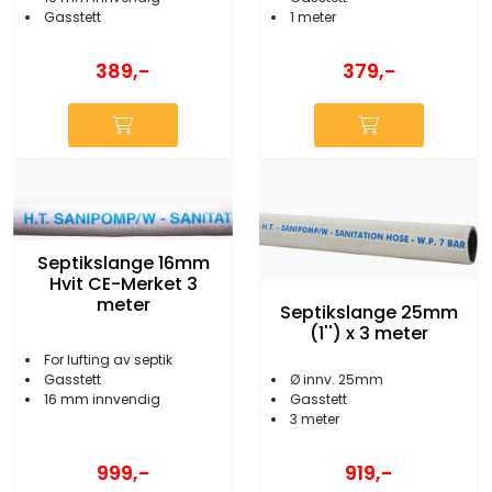
Gasstett
1 meter
389,-
379,-
Septikslange 16mm
Hvit CE-Merket 3
meter
Septikslange 25mm
(1'') x 3 meter
For lufting av septik
Ø innv. 25mm
Gasstett
Gasstett
16 mm innvendig
3 meter
999,-
919,-