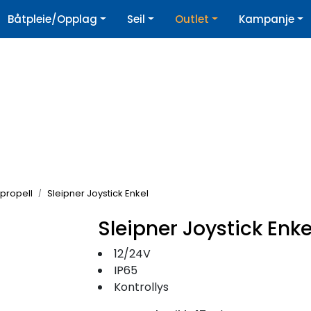
|
Båtpleie/Opplag
Seil
Outlet
Kampanje
øpshjelp
Nyhetsbrev
propell
Sleipner Joystick Enkel
Sleipner Joystick Enke
12/24V
IP65
Kontrollys