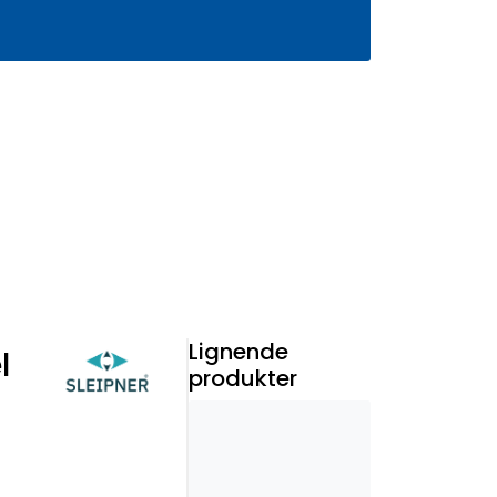
0
Infosenter
Favoritter
Logg inn
Lignende
l
produkter