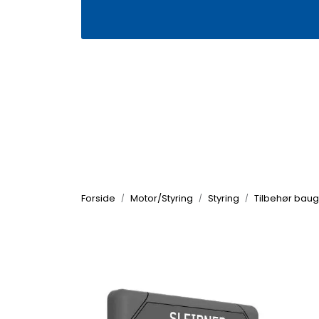
Skip to main content
|
|
Våre butikker
Kontakt oss
Kj
Forside
Motor/Styring
Styring
Tilbehør baug