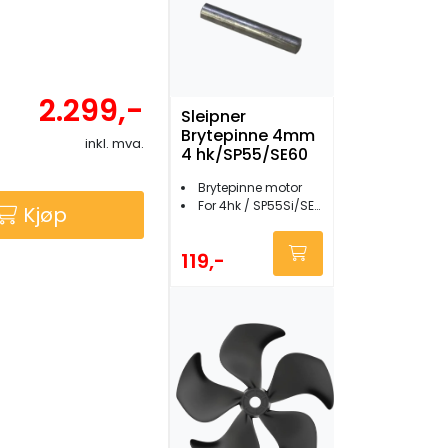
2.299,-
Sleipner
Brytepinne 4mm
inkl. mva.
4 hk/SP55/SE60
Brytepinne motor
For 4hk / SP55Si/SE60Si
Kjøp
119,-