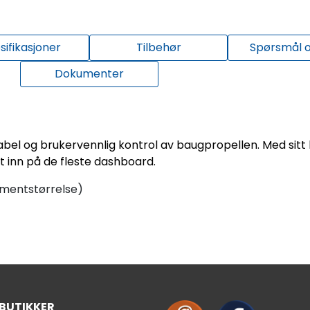
sifikasjoner
Tilbehør
Spørsmål o
Dokumenter
tabel og brukervennlig kontrol av baugpropellen. Med sit
 inn på de fleste dashboard.
umentstørrelse)
 BUTIKKER