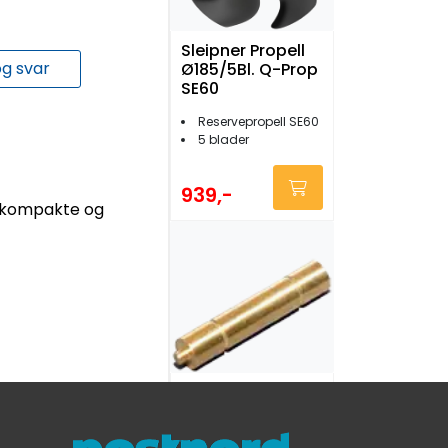
Sleipner Propell
g svar
Ø185/5Bl. Q-Prop
SE60
Reservepropell SE60
5 blader
939,-
t kompakte og
Sleipner
Sikringssplint
4mm