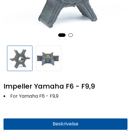
Fortøyning
Fritid/Sikkerhet
Båtpleie/Opplag
Seil
Outlet
Impeller Yamaha F6 - F9,9
Kampanje
For Yamaha F6 - F9,9
Beskrivelse