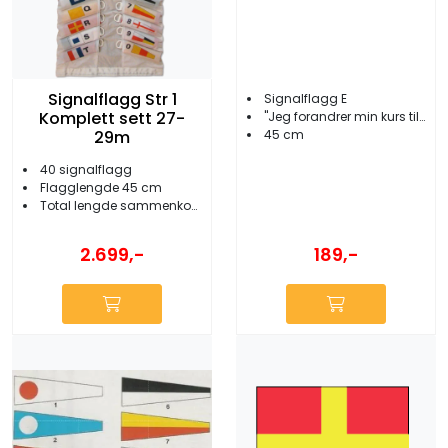
Signalflagg Str 1
Signalflagg E
Komplett sett 27-
''Jeg forandrer min kurs til styrbord''
29m
45 cm
40 signalflagg
Flagglengde 45 cm
Total lengde sammenkoblet 27-29 meter
2.699,-
189,-