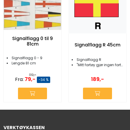
Signalflagg 0 til 9
81cm
Signalflagg R 45cm
Signalflagg 0 - 9
Signalflagg R
Lengde 81 cm
''Mitt fartøy gjør ingen fart...
119,-
79,-
189,-
Fra:
-34 %
VERKTØYKASSEN