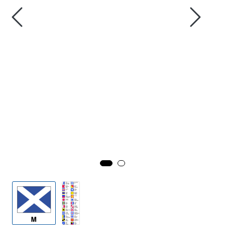
Fortøyning
Fritid/Sikkerhet
Båtpleie/Opplag
Seil
Outlet
Kampanje