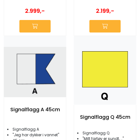
2.999,-
2.199,-
Signalflagg A 45cm
Signalflagg Q 45cm
Signalflagg A
Signalflagg Q
''Jeg har dykker i vannet''
''Mitt fartøy er sundt, ..''