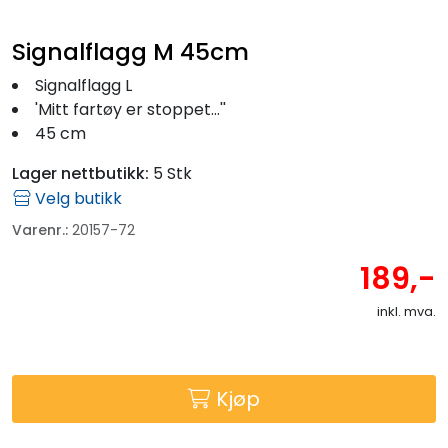
Signalflagg M 45cm
Signalflagg L
'Mitt fartøy er stoppet...''
45 cm
Lager nettbutikk:
5 Stk
Velg butikk
Varenr.:
20157-72
189,-
inkl. mva.
Kjøp