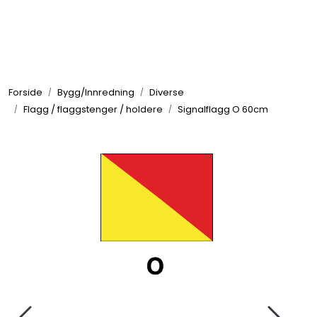
Skip to main content
Elektronikk
Forside
Bygg/Innredning
Diverse
Elektrisk
Flagg / flaggstenger / holdere
Signalflagg O 60cm
Bygg/Innredning
Komfort
VVS
Motor/Styring