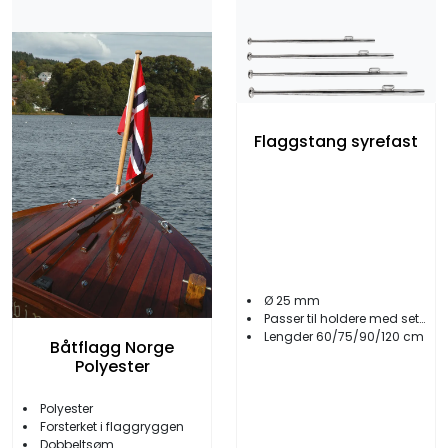
Flaggstang syrefast
Ø 25 mm
Passer til holdere med settskrue
Lengder 60/75/90/120 cm
Båtflagg Norge
Polyester
Polyester
Forsterket i flaggryggen
Dobbeltsøm