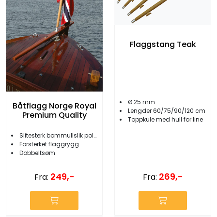
Flaggstang Teak
Ø 25 mm
Båtflagg Norge Royal
Lengder 60/75/90/120 cm
Premium Quality
Toppkule med hull for line
Slitesterk bommullslik polyester
Forsterket flaggrygg
Dobbeltsøm
269,-
249,-
Fra:
Fra: