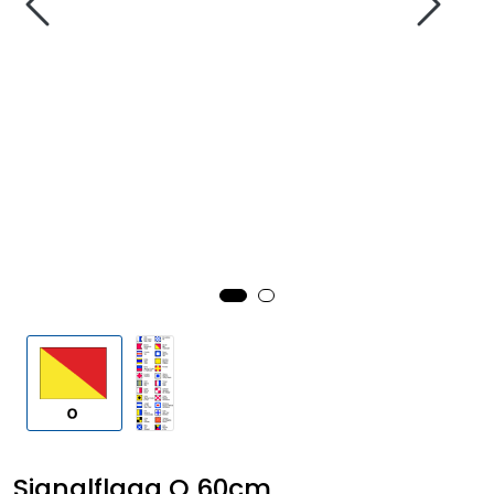
Fortøyning
Fritid/Sikkerhet
Båtpleie/Opplag
Seil
Outlet
Kampanje
Signalflagg O 60cm