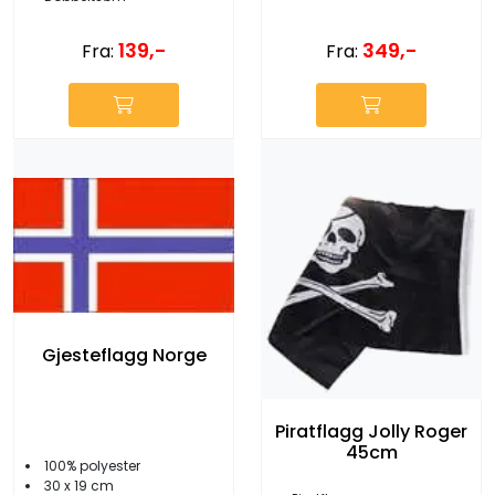
139,-
349,-
Fra:
Fra:
Gjesteflagg Norge
Piratflagg Jolly Roger
45cm
100% polyester
30 x 19 cm