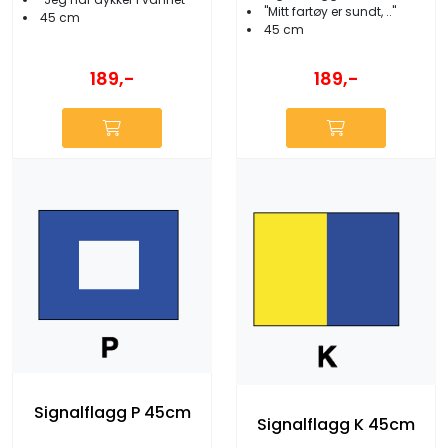
''Mitt fartøy er sundt, ..''
45 cm
45 cm
189,-
189,-
Signalflagg P 45cm
Signalflagg K 45cm