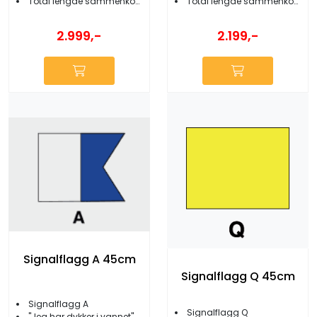
Total lengde sammenkoblet 33-35 meter
Total lengde sammenkoblet 22-24 meter
2.999,-
2.199,-
Signalflagg A 45cm
Signalflagg Q 45cm
Signalflagg A
Signalflagg Q
''Jeg har dykker i vannet''