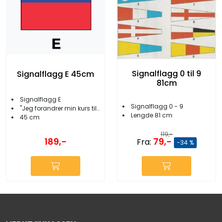
Signalflagg 0 til 9
Signalflagg E 45cm
81cm
Signalflagg E
Signalflagg 0 - 9
''Jeg forandrer min kurs til styrbord''
Lengde 81 cm
45 cm
119,-
189,-
79,-
Fra:
-34 %