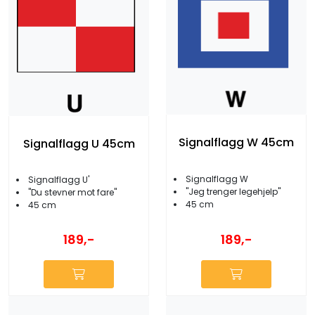
Signalflagg W 45cm
Signalflagg U 45cm
Signalflagg W
Signalflagg U'
''Jeg trenger legehjelp''
''Du stevner mot fare''
45 cm
45 cm
189,-
189,-