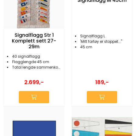
Signalflagg M 45cm
Signalflagg Str 1
Signalflagg L
Komplett sett 27-
'Mitt fartøy er stoppet...''
29m
45 cm
40 signalflagg
Flagglengde 45 cm
Total lengde sammenkoblet 27-29 meter
2.699,-
189,-