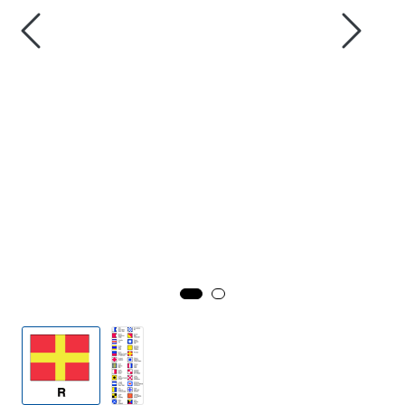
Fortøyning
Fritid/Sikkerhet
Båtpleie/Opplag
Seil
Outlet
Kampanje