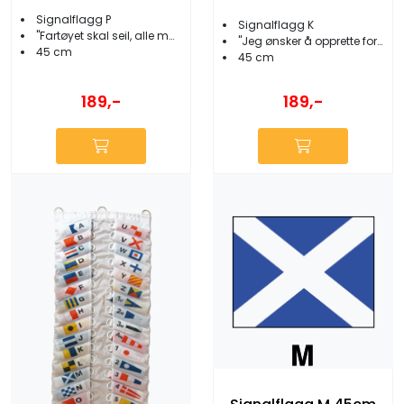
Signalflagg P
Signalflagg K
''Fartøyet skal seil, alle må ombord''
''Jeg ønsker å opprette forbindelse...''
45 cm
45 cm
189,-
189,-