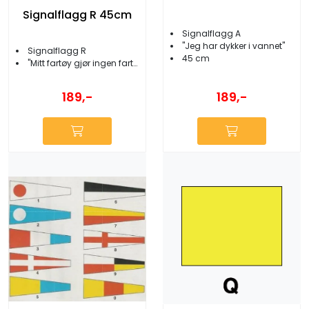
Signalflagg R 45cm
Signalflagg A
''Jeg har dykker i vannet''
Signalflagg R
45 cm
''Mitt fartøy gjør ingen fart...
189,-
189,-