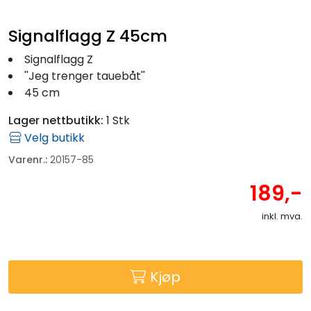
Signalflagg Z 45cm
Signalflagg Z
''Jeg trenger tauebåt''
45 cm
Lager nettbutikk:
1 Stk
Velg butikk
Varenr.:
20157-85
189,-
inkl. mva.
Kjøp