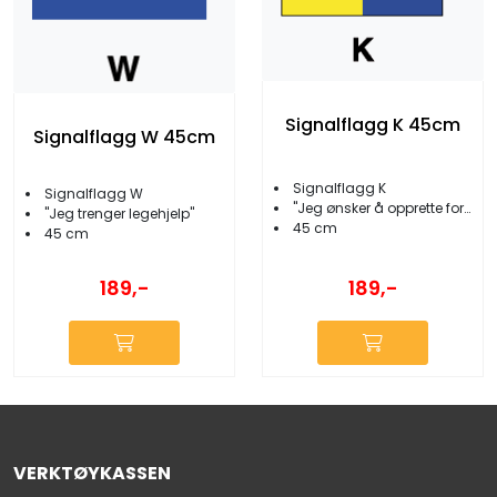
Signalflagg K 45cm
Signalflagg W 45cm
Signalflagg K
Signalflagg W
''Jeg ønsker å opprette forbindelse...''
''Jeg trenger legehjelp''
45 cm
45 cm
189,-
189,-
VERKTØYKASSEN