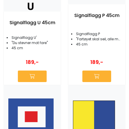
Signalflagg P 45cm
Signalflagg U 45cm
Signalflagg P
Signalflagg U'
''Fartøyet skal seil, alle må ombord''
''Du stevner mot fare''
45 cm
45 cm
189,-
189,-