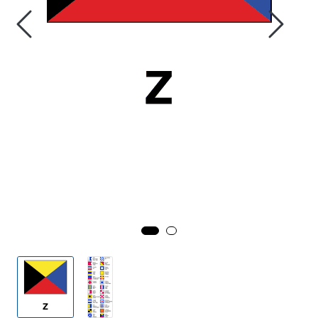
Fortøyning
Fritid/Sikkerhet
Båtpleie/Opplag
Seil
Outlet
Kampanje