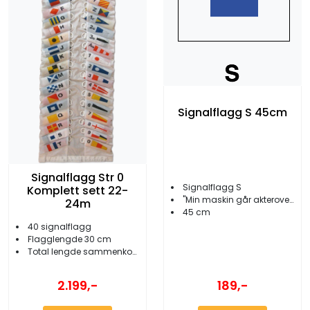
Signalflagg S 45cm
Signalflagg Str 0
Signalflagg S
Komplett sett 22-
''Min maskin går akterover''
24m
45 cm
40 signalflagg
Flagglengde 30 cm
Total lengde sammenkoblet 22-24 meter
2.199,-
189,-