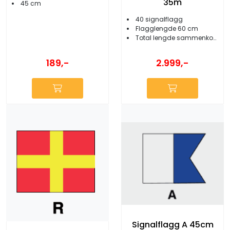
35m
45 cm
40 signalflagg
Flagglengde 60 cm
Total lengde sammenkoblet 33-35 meter
189,-
2.999,-
Signalflagg A 45cm