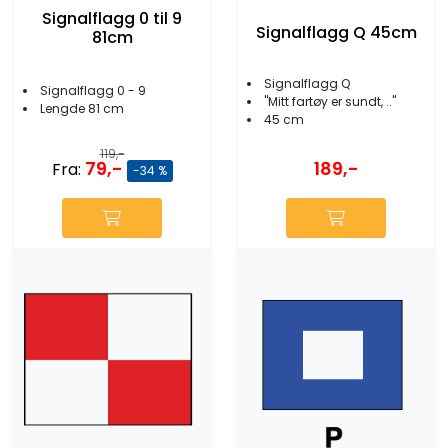
Signalflagg 0 til 9
Signalflagg Q 45cm
81cm
Signalflagg Q
Signalflagg 0 - 9
''Mitt fartøy er sundt, ..''
Lengde 81 cm
45 cm
119,-
79,-
189,-
Fra:
-34 %