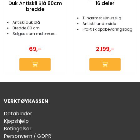
16 deler
Duk Antiskli Blå 80cm
bredde
Tilnærmet uknuselig
Antiskliduk blå
Antiskli underside
Bredde 80 cm
Praktisk oppbevaringsbag
Selges som metervare
69,-
2.199,-
VERKTØYKASSEN
Datablader
Kjøpshjelp
Betingelser
Personvern / GDPR