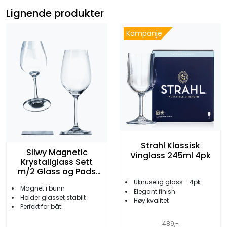
Lignende produkter
Kampanje
Strahl Klassisk
Silwy Magnetic
Vinglass 245ml 4pk
Krystallglass Sett
m/2 Glass og Pads
Vin
Uknuselig glass - 4pk
Magnet i bunn
Elegant finish
Holder glasset stabilt
Høy kvalitet
Perfekt for båt
489,-