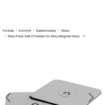
Skip to main content
Elektronikk
Forside
Komfort
Kjøkkenutstyr
Glass
Elektrisk
Silwy Pads Sett 2 Padder for Silwy Magnet Glass
Bygg/Innredning
Komfort
VVS
Motor/Styring