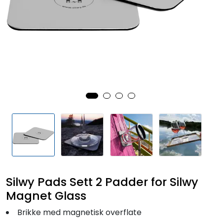
Fortøyning
Fritid/Sikkerhet
Båtpleie/Opplag
Seil
Outlet
Kampanje
Silwy Pads Sett 2 Padder for Silwy
Magnet Glass
Brikke med magnetisk overflate