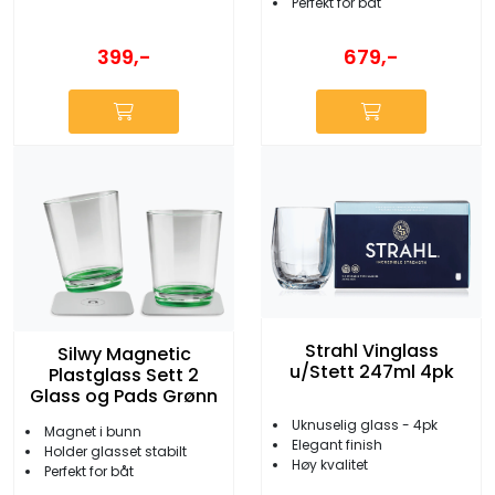
Perfekt for båt
399,-
679,-
Strahl Vinglass
Silwy Magnetic
u/Stett 247ml 4pk
Plastglass Sett 2
Glass og Pads Grønn
Uknuselig glass - 4pk
Magnet i bunn
Elegant finish
Holder glasset stabilt
Høy kvalitet
Perfekt for båt