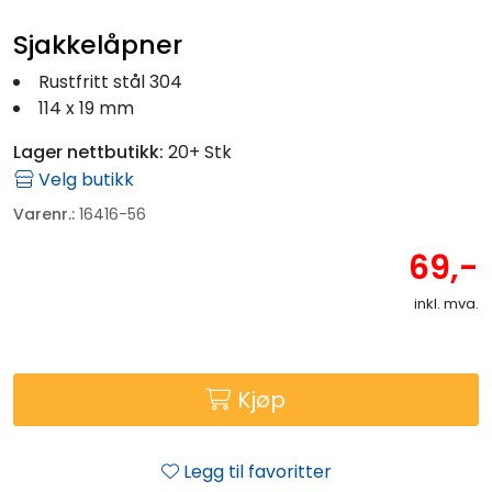
Fortøyning
Sjakkelåpner
Fritid/Sikkerhet
Rustfritt stål 304
114 x 19 mm
Båtpleie/Opplag
Lager nettbutikk:
20+ Stk
Velg butikk
Seil
Varenr.:
16416-56
69,-
Outlet
inkl. mva.
Kampanje
Kjøp
Legg til favoritter