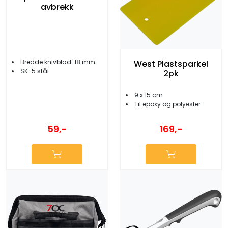
avbrekk
Bredde knivblad: 18 mm
West Plastsparkel
SK-5 stål
2pk
9 x 15 cm
Til epoxy og polyester
59,-
169,-