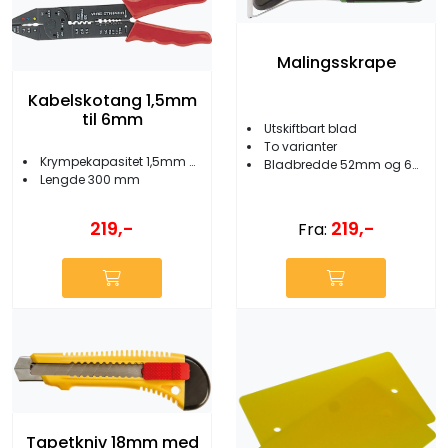
Malingsskrape
Kabelskotang 1,5mm
til 6mm
Utskiftbart blad
To varianter
Krympekapasitet 1,5mm - 6mm
Bladbredde 52mm og 64mm
Lengde 300 mm
219,-
219,-
Fra:
Tapetkniv 18mm med