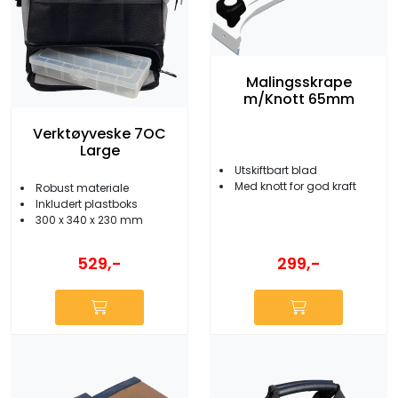
Malingsskrape
m/Knott 65mm
Verktøyveske 7OC
Large
Utskiftbart blad
Med knott for god kraft
Robust materiale
Inkludert plastboks
300 x 340 x 230 mm
529,-
299,-