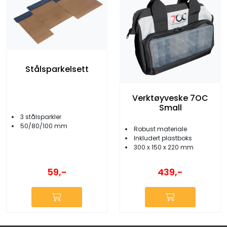
Stålsparkelsett
Verktøyveske 7OC
Small
3 stålsparkler
50/80/100 mm
Robust materiale
Inkludert plastboks
300 x 150 x 220 mm
59,-
439,-