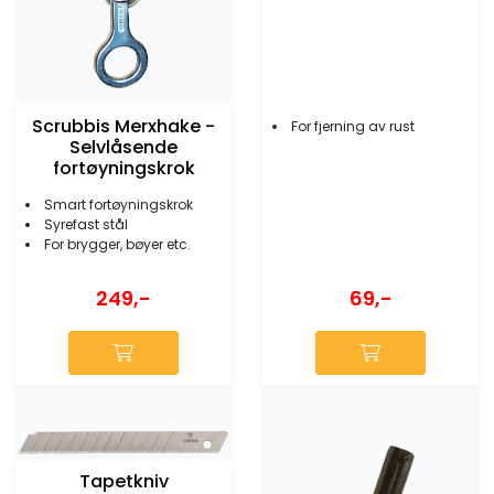
Scrubbis Merxhake -
For fjerning av rust
Selvlåsende
fortøyningskrok
Smart fortøyningskrok
Syrefast stål
For brygger, bøyer etc.
69,-
249,-
Tapetkniv