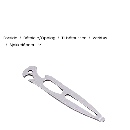
Skip to main content
Elektronikk
Forside
Båtpleie/Opplag
Til båtpussen
Verktøy
Elektrisk
Sjakkelåpner
Bygg/Innredning
Komfort
VVS
Motor/Styring