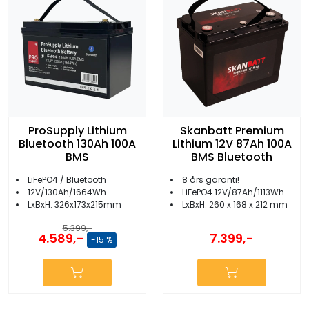
ProSupply Lithium
Skanbatt Premium
Bluetooth 130Ah 100A
Lithium 12V 87Ah 100A
BMS
BMS Bluetooth
LiFePO4 / Bluetooth
8 års garanti!
12V/130Ah/1664Wh
LiFePO4 12V/87Ah/1113Wh
LxBxH: 326x173x215mm
LxBxH: 260 x 168 x 212 mm
5.399,-
4.589,-
7.399,-
-15 %