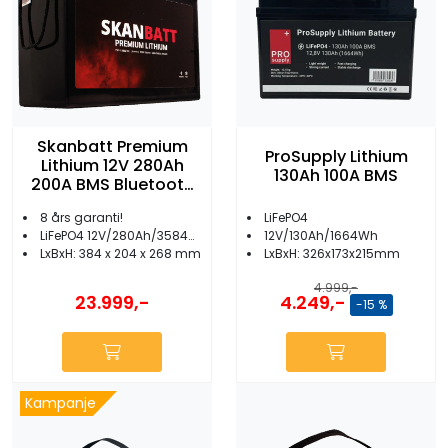
Skanbatt Premium
ProSupply Lithium
Lithium 12V 280Ah
130Ah 100A BMS
200A BMS Bluetooth
Heat
8 års garanti!
LiFePO4
LiFePO4 12V/280Ah/3584Wh
12V/130Ah/1664Wh
LxBxH: 384 x 204 x 268 mm
LxBxH: 326x173x215mm
4.999,-
23.999,-
4.249,-
-15 %
Kampanje