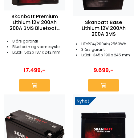
Skanbatt Premium
Skanbatt Base
Lithium 12V 200Ah
Lithium 12V 200Ah
200A BMS Bluetooth
200A BMS
Heat
8 års garanti!
LiFePO4/200Ah/2560Wh
Bluetooth og varmesystem
3 års garanti
LxBxH: 502 x 187 x 242 mm
LxBxH: 345 x 190 x 245 mm
17.499,-
9.699,-
Nyhet