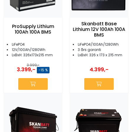
Skanbatt Base
ProSupply Lithium
Lithium 12V 100Ah 100A
100Ah 100A BMS
BMS
LiFePO4
LiFePO4/100Ah/1280Wh
12V/100Ah/1280Wh
3 års garanti
LxBxH: 326x173x215 mm
LxBxH: 326 x 173 x 215 mm
3.999,-
3.399,-
4.399,-
-15 %