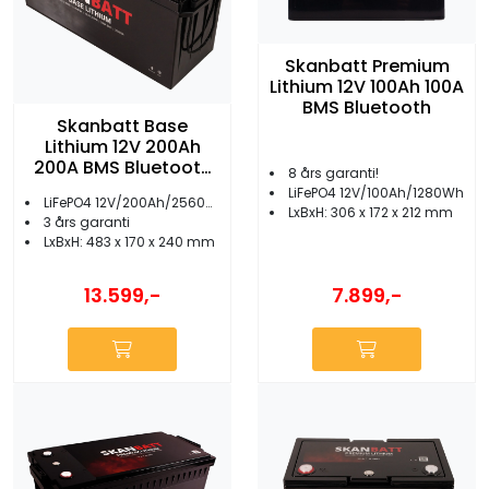
Skanbatt Premium
Lithium 12V 100Ah 100A
BMS Bluetooth
Skanbatt Base
Lithium 12V 200Ah
200A BMS Bluetooth
8 års garanti!
Heat
LiFePO4 12V/100Ah/1280Wh
LiFePO4 12V/200Ah/2560Wh
LxBxH: 306 x 172 x 212 mm
3 års garanti
LxBxH: 483 x 170 x 240 mm
7.899,-
13.599,-