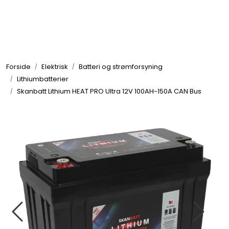
Skip to main content
Elektronikk
Forside
Elektrisk
Batteri og strømforsyning
Elektrisk
Lithiumbatterier
Skanbatt Lithium HEAT PRO Ultra 12V 100AH-150A CAN Bus
Bygg/Innredning
Komfort
VVS
Motor/Styring