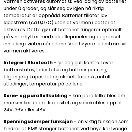
Varmen aktiveres automatisk ved lading av batteriet
under 0 grader, og slår seg av igjen nå riktig
temperatur er oppnådd. Batteriet tillater lav
ladestrøm (ca 0,07C) uten at varmen i batteriet
aktiveres. Dette gjør at batteriet fungerer optimalt
på vinterhytter med solcellepaneler og begrenset
innlading i vintermånedene. Ved høyere ladestrøm vil
varmen aktiveres.
Integrert Bluetooth
- gir deg gull kontroll over
batteristatus, ladestatus og batterispenning,
tilgjengelig kapasitet og aktuelt forbruk, antall
utladinger, temperatur på cellene.
Serie- og parallellkobling
- kan parallellkobles om
man ønsker bedre kapasitet, og seriekobles opp til
24V, 36V eller 48V.
Spenningsdemper funksjon
- en viktig funksjon som
hindrer at BMS stenger batteriet ved høye kortvarige