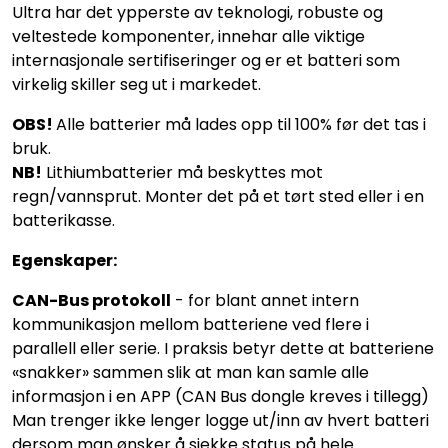
Ultra har det ypperste av teknologi, robuste og
veltestede komponenter, innehar alle viktige
internasjonale sertifiseringer og er et batteri som
virkelig skiller seg ut i markedet.
OBS!
Alle batterier må lades opp til 100% før det tas i
bruk.
NB!
Lithiumbatterier må beskyttes mot
regn/vannsprut. Monter det på et tørt sted eller i en
batterikasse.
Egenskaper:
CAN-Bus protokoll
- for blant annet intern
kommunikasjon mellom batteriene ved flere i
parallell eller serie. I praksis betyr dette at batteriene
«snakker» sammen slik at man kan samle alle
informasjon i en APP (CAN Bus dongle kreves i tillegg)
Man trenger ikke lenger logge ut/inn av hvert batteri
dersom man ønsker å sjekke status på hele