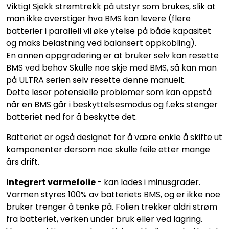
Viktig! Sjekk strømtrekk på utstyr som brukes, slik at
man ikke overstiger hva BMS kan levere (flere
batterier i parallell vil øke ytelse på både kapasitet
og maks belastning ved balansert oppkobling).
En annen oppgradering er at bruker selv kan resette
BMS ved behov Skulle noe skje med BMS, så kan man
på ULTRA serien selv resette denne manuelt.
Dette løser potensielle problemer som kan oppstå
når en BMS går i beskyttelsesmodus og f.eks stenger
batteriet ned for å beskytte det.
Batteriet er også designet for å være enkle å skifte ut
komponenter dersom noe skulle feile etter mange
års drift.
Integrert varmefolie
- kan lades i minusgrader.
Varmen styres 100% av batteriets BMS, og er ikke noe
bruker trenger å tenke på. Folien trekker aldri strøm
fra batteriet, verken under bruk eller ved lagring.