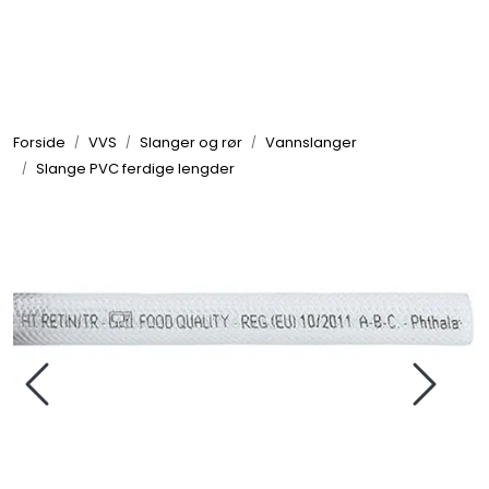
Skip to main content
Elektronikk
Forside
VVS
Slanger og rør
Vannslanger
Elektrisk
Slange PVC ferdige lengder
Bygg/Innredning
Komfort
VVS
Motor/Styring