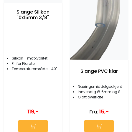
Slange Silikon
10x15mm 3/8"
Silikon - matkvalitet
Fri for Ftalater
Temperaturområde: -40˚C +200˚C
Slange PVC klar
Næringsmiddelgodkjent
Innvendig Ø: 6mm og 8mm
Glatt overflate
119,-
15,-
Fra: