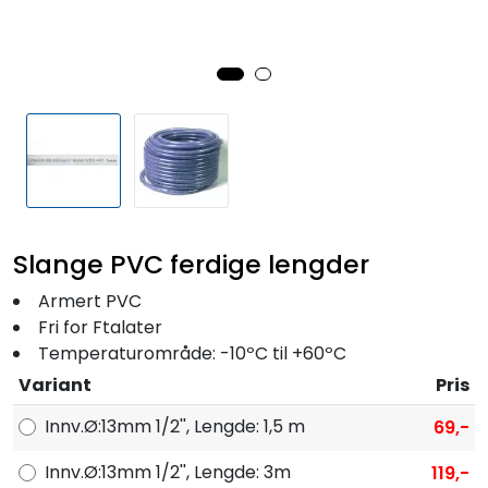
Fortøyning
Fritid/Sikkerhet
Båtpleie/Opplag
Seil
Slange PVC ferdige lengder
Outlet
Armert PVC
Fri for Ftalater
Kampanje
Temperaturområde: -10ºC til +60ºC
Variant
Pris
Innv.Ø:13mm 1/2'', Lengde: 1,5 m
69,-
Innv.Ø:13mm 1/2'', Lengde: 3m
119,-