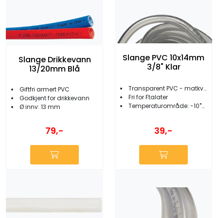
Slange PVC 10x14mm
Slange Drikkevann
3/8" Klar
13/20mm Blå
Transparent PVC - matkvalitet
Giftfri armert PVC
Fri for Ftalater
Godkjent for drikkevann
Temperaturområde: -10˚C +60˚C
Ø innv: 13 mm
79,-
39,-