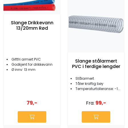
Slange Drikkevann
13/20mm Rød
Giftfri armert PVC
Slange stålarmert
Godkjent for drikkevann
PVC i ferdige lengder
Ø innv: 13 mm
Stålarmert
Tåler kraftig bøy
Temperaturtolleranse: -10 til +60ºC
79,-
99,-
Fra: