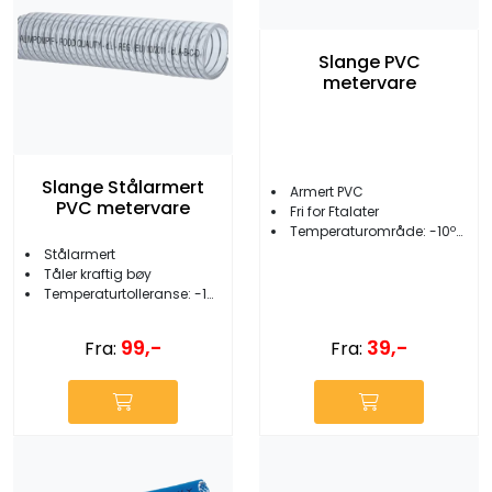
Slange PVC
metervare
Slange Stålarmert
Armert PVC
PVC metervare
Fri for Ftalater
Temperaturområde: -10ºC til +60ºC
Stålarmert
Tåler kraftig bøy
Temperaturtolleranse: -10 til +60ºC
99,-
39,-
Fra:
Fra: