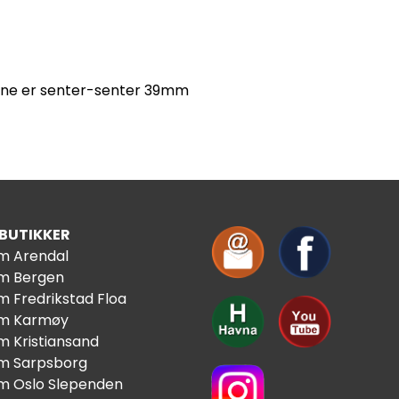
ene er senter-senter 39mm
 BUTIKKER
im Arendal
im Bergen
m Fredrikstad Floa
im Karmøy
m Kristiansand
im Sarpsborg
im Oslo Slependen