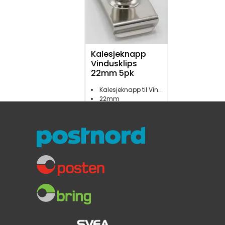
Kalesjeknapp
Vindusklips
22mm 5pk
Kalesjeknapp til Vindusklips
22mm
5 stk
319,-
Kalesje Sytråd