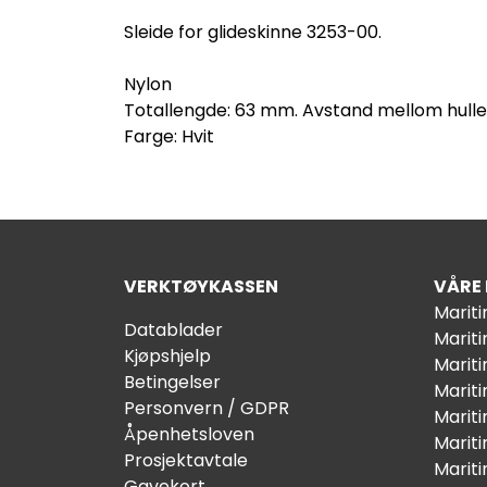
Sleide for glideskinne 3253-00.
Nylon
Totallengde: 63 mm. Avstand mellom hull
Farge: Hvit
VERKTØYKASSEN
VÅRE
Marit
Datablader
Marit
Kjøpshjelp
Mariti
Betingelser
Marit
Personvern / GDPR
Mariti
Åpenhetsloven
Marit
Prosjektavtale
Marit
Gavekort