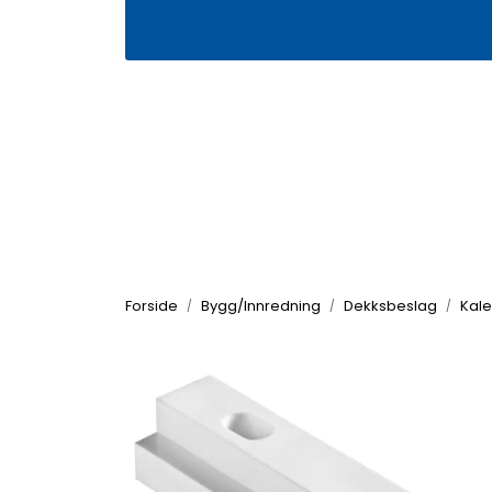
Skip to main content
|
|
Våre butikker
Kontakt oss
Kj
Forside
Bygg/Innredning
Dekksbeslag
Kale