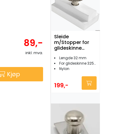
Sleide
89,-
m/Stopper for
glideskinne
inkl. mva.
63mm
Lengde 32 mm
For glideskinne 3253-00
Nylon
Kjøp
199,-