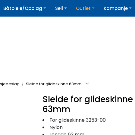
|
Båtpleie/Opplag
Seil
Outlet
Kampanje
øpshjelp
Nyhetsbrev
sjebeslag
Sleide for glideskinne 63mm
Sleide for glideskinne
63mm
For glideskinne 3253-00
Nylon
Lengde 63 mm