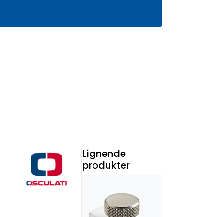
0
Infosenter
Favoritter
Logg inn
Lignende
produkter